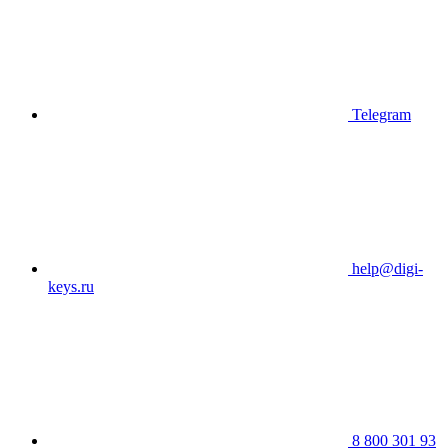
Telegram
help@digi-
keys.ru
8 800 301 93