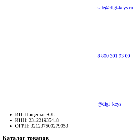
sale@digi-keys.ru
8 800 301 93 09
@digi_keys
ИП: Пащенко Э.Л.
ИНН: 231221935418
ОГРН: 321237500279053
Каталог товаров