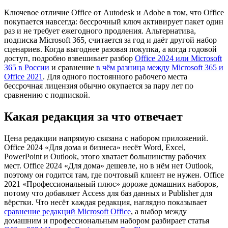
Ключевое отличие Office от Autodesk и Adobe в том, что Office
покупается навсегда: бессрочный ключ активирует пакет один
раз и не требует ежегодного продления. Альтернатива,
подписка Microsoft 365, считается за год и даёт другой набор
сценариев. Когда выгоднее разовая покупка, а когда годовой
доступ, подробно взвешивает разбор
Office 2024 или Microsoft
365 в России
и сравнение
в чём разница между Microsoft 365 и
Office 2021
. Для одного постоянного рабочего места
бессрочная лицензия обычно окупается за пару лет по
сравнению с подпиской.
Какая редакция за что отвечает
Цена редакции напрямую связана с набором приложений.
Office 2024 «Для дома и бизнеса» несёт Word, Excel,
PowerPoint и Outlook, этого хватает большинству рабочих
мест. Office 2024 «Для дома» дешевле, но в нём нет Outlook,
поэтому он годится там, где почтовый клиент не нужен. Office
2021 «Профессиональный плюс» дороже домашних наборов,
потому что добавляет Access для баз данных и Publisher для
вёрстки. Что несёт каждая редакция, наглядно показывает
сравнение редакций Microsoft Office
, а выбор между
домашним и профессиональным набором разбирает статья