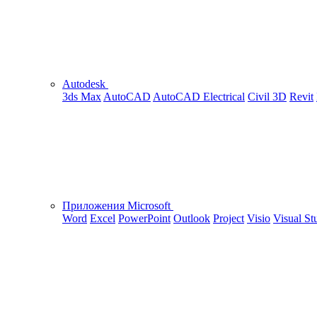
Autodesk
3ds Max
AutoCAD
AutoCAD Electrical
Civil 3D
Revit
Приложения Microsoft
Word
Excel
PowerPoint
Outlook
Project
Visio
Visual St