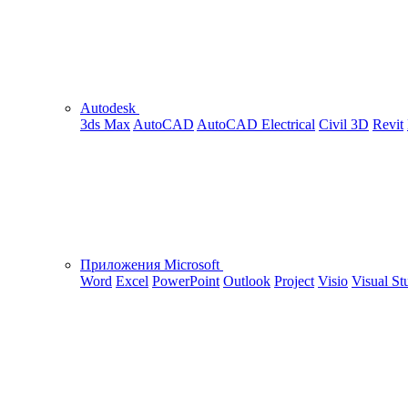
Autodesk
3ds Max
AutoCAD
AutoCAD Electrical
Civil 3D
Revit
Приложения Microsoft
Word
Excel
PowerPoint
Outlook
Project
Visio
Visual St