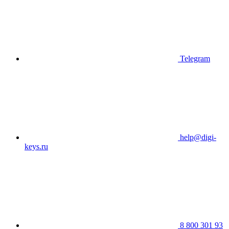
Telegram
help@digi-
keys.ru
8 800 301 93