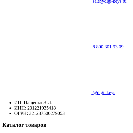
sale@digi-keys.ru
8 800 301 93 09
@digi_keys
ИП: Пащенко Э.Л.
ИНН: 231221935418
ОГРН: 321237500279053
Каталог товаров