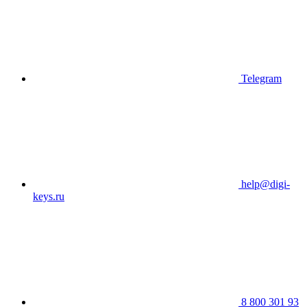
Telegram
help@digi-
keys.ru
8 800 301 93