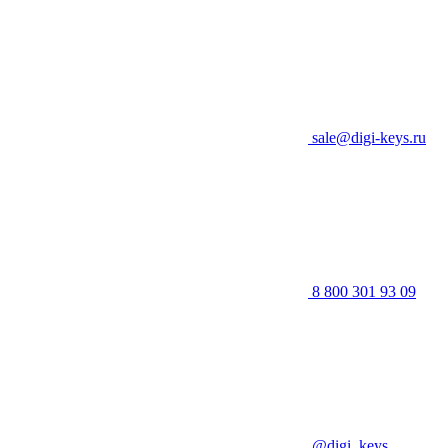
sale@digi-keys.ru
8 800 301 93 09
@digi_keys