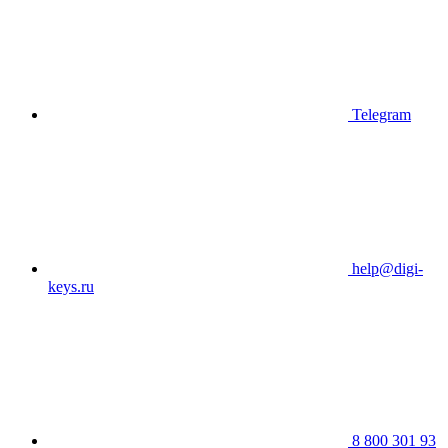
Telegram
help@digi-
keys.ru
8 800 301 93