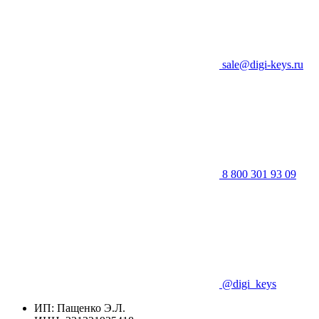
sale@digi-keys.ru
8 800 301 93 09
@digi_keys
ИП: Пащенко Э.Л.