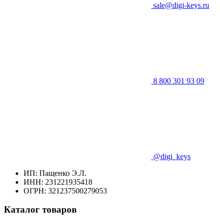
sale@digi-keys.ru
8 800 301 93 09
@digi_keys
ИП: Пащенко Э.Л.
ИНН: 231221935418
ОГРН: 321237500279053
Каталог товаров