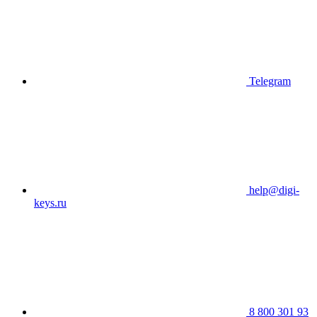
Telegram
help@digi-
keys.ru
8 800 301 93