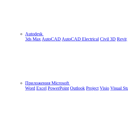
Autodesk
3ds Max
AutoCAD
AutoCAD Electrical
Civil 3D
Revit
Приложения Microsoft
Word
Excel
PowerPoint
Outlook
Project
Visio
Visual St