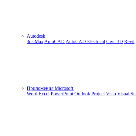
Autodesk
3ds Max
AutoCAD
AutoCAD Electrical
Civil 3D
Revit
Приложения Microsoft
Word
Excel
PowerPoint
Outlook
Project
Visio
Visual St