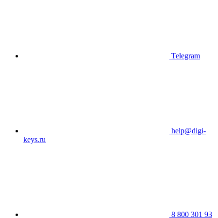
Telegram
help@digi-
keys.ru
8 800 301 93