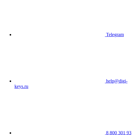
Telegram
help@digi-
keys.ru
8 800 301 93