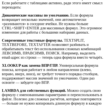
Если работаете с таблицами активно, ради этого имеет смысл
переходить:
Динамические массивы по умолчанию.
Если формула
возвращает несколько значений, они автоматически
«разливаются» в соседние ячейки. Не нужны больше
CTRL+SHIFT+ENTER для массивных формул. Это огромное
изменение для работы с большими наборами данных.
Современные текстовые формулы.
TEXTSPLIT,
TEXTBEFORE, TEXTAFTER позволяют разбивать и
обрабатывать текст без использования сложных комбинаций
ЛЕВСИМВ, ПРАВСИМВ, ПОИСК. Например, выделить
email-адрес из строки — теперь одна формула вместо четырёх.
XLOOKUP как замена ВПР/ГПР.
Универсальная формула
поиска, которая работает в любом направлении (влево,
вправо, вверх, вниз), не требует точного порядка столбцов,
поддерживает массив значений по умолчанию. Один раз
освоите — забудете про ВПР.
LAMBDA для собственных функций.
Можно создать свою
формулу с именованными параметрами и переиспользовать в
файле. Полезно для сложных расчётов, которые повторяются
— больше не нужно копировать длинную формулу в каждую