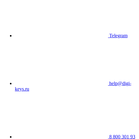
Telegram
help@digi-
keys.ru
8 800 301 93