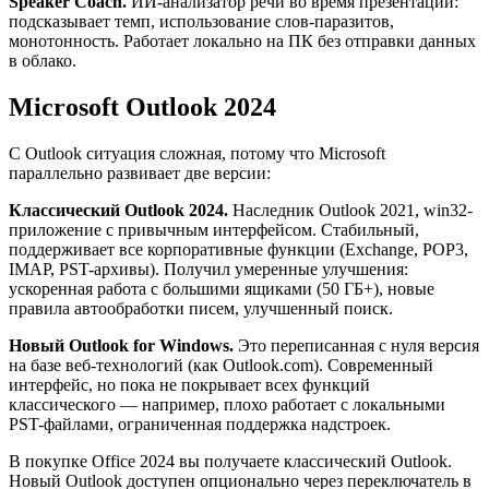
Speaker Coach.
ИИ-анализатор речи во время презентации:
подсказывает темп, использование слов-паразитов,
монотонность. Работает локально на ПК без отправки данных
в облако.
Microsoft Outlook 2024
С Outlook ситуация сложная, потому что Microsoft
параллельно развивает две версии:
Классический Outlook 2024.
Наследник Outlook 2021, win32-
приложение с привычным интерфейсом. Стабильный,
поддерживает все корпоративные функции (Exchange, POP3,
IMAP, PST-архивы). Получил умеренные улучшения:
ускоренная работа с большими ящиками (50 ГБ+), новые
правила автообработки писем, улучшенный поиск.
Новый Outlook for Windows.
Это переписанная с нуля версия
на базе веб-технологий (как Outlook.com). Современный
интерфейс, но пока не покрывает всех функций
классического — например, плохо работает с локальными
PST-файлами, ограниченная поддержка надстроек.
В покупке Office 2024 вы получаете классический Outlook.
Новый Outlook доступен опционально через переключатель в