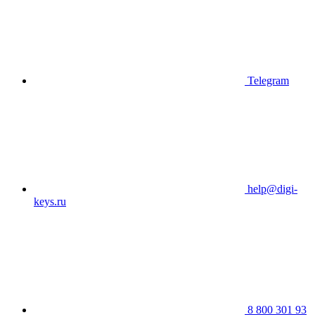
Telegram
help@digi-
keys.ru
8 800 301 93