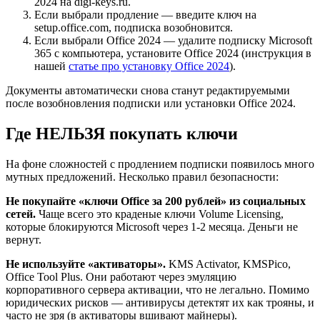
2024 на digi-keys.ru.
Если выбрали продление — введите ключ на
setup.office.com, подписка возобновится.
Если выбрали Office 2024 — удалите подписку Microsoft
365 с компьютера, установите Office 2024 (инструкция в
нашей
статье про установку Office 2024
).
Документы автоматически снова станут редактируемыми
после возобновления подписки или установки Office 2024.
Где НЕЛЬЗЯ покупать ключи
На фоне сложностей с продлением подписки появилось много
мутных предложений. Несколько правил безопасности:
Не покупайте «ключи Office за 200 рублей» из социальных
сетей.
Чаще всего это краденые ключи Volume Licensing,
которые блокируются Microsoft через 1-2 месяца. Деньги не
вернут.
Не используйте «активаторы».
KMS Activator, KMSPico,
Office Tool Plus. Они работают через эмуляцию
корпоративного сервера активации, что не легально. Помимо
юридических рисков — антивирусы детектят их как трояны, и
часто не зря (в активаторы вшивают майнеры).