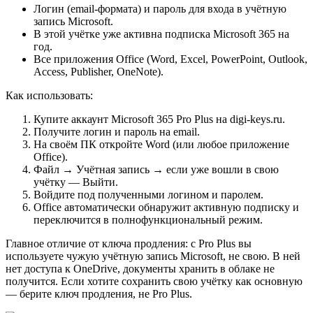
Логин (email-формата) и пароль для входа в учётную
запись Microsoft.
В этой учётке уже активна подписка Microsoft 365 на
год.
Все приложения Office (Word, Excel, PowerPoint, Outlook,
Access, Publisher, OneNote).
Как использовать:
Купите аккаунт Microsoft 365 Pro Plus на digi-keys.ru.
Получите логин и пароль на email.
На своём ПК откройте Word (или любое приложение
Office).
Файл → Учётная запись → если уже вошли в свою
учётку — Выйти.
Войдите под полученными логином и паролем.
Office автоматически обнаружит активную подписку и
переключится в полнофункциональный режим.
Главное отличие от ключа продления: с Pro Plus вы
используете чужую учётную запись Microsoft, не свою. В ней
нет доступа к OneDrive, документы хранить в облаке не
получится. Если хотите сохранить свою учётку как основную
— берите ключ продления, не Pro Plus.