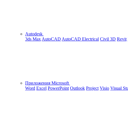
Autodesk
3ds Max
AutoCAD
AutoCAD Electrical
Civil 3D
Revit
Приложения Microsoft
Word
Excel
PowerPoint
Outlook
Project
Visio
Visual St