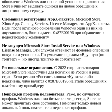
обновлении Windows или неполной установке приложения.
Store начинает выдавать ошибки на любое обращение к
лицензионному серверу.
Сломанная регистрация AppX-пакетов.
Microsoft Store,
Xbox App, Gaming Services, License Manager, это AppX-пакеты.
Если после крупного обновления Windows один из них не
доустановился, Store падает с 0x87E00196 при обращении к
недостающему компоненту.
Не запущен Microsoft Store Install Service или Windows
License Manager.
Эти службы отвечают за фоновые операции
покупки и установки. По умолчанию режим «Вручную (по
триггеру)», но иногда триггер не срабатывает.
Региональные ограничения.
С 2022 года часть товаров
Microsoft Store недоступна для покупки из России и ряда
стран. Если регион «Россия», кнопка «Купить» либо
неактивна, либо валится с 0x87E00196 на этапе обращения к
платёжному провайдеру.
Повреждён профиль пользователя.
Реже, но случается:
профиль Windows накопил битые ключи реестра, Store не
может прочитать своё состояние. Помогает только новый
локальный пользователь или перенакат профиля.