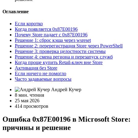
Оглавление
Если коротко
Когда появляется 0x87E00196
Почему Store падает с 0x87E00196
Решение 1: сброс кэша через wsreset
Решение 2: перерегистрация Store через PowerShell
Решение 3: проверка целостности системы
Решение 4: смена региона и перезапуск служб
Когда проще купить Retail-ключ вне Store
Активация без Store
Если ничего не помогло
Часто задаваемые вопросы
Андрей Кучер
8 мин. чтения
25 мая 2026
414 просмотров
Ошибка 0x87E00196 в Microsoft Store:
причины и решение