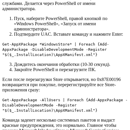
службами. Делается через PowerShell от имени
администратора.
Пуск, наберите PowerShell, правой кнопкой по
«Windows PowerShell», «Запуск от имени
администратора».
Подтвердите UAC. Вставьте команду и нажмите Enter:
Get-AppXPackage *WindowsStore* | Foreach {Add-
AppxPackage -DisableDevelopmentMode -Register
"$($_.InstallLocation)\AppXManifest.xml"}
Дождитесь окончания обработки (10-30 секунд).
Закройте PowerShell и перезагрузите ПК.
Если после перезагрузки Store открывается, но 0x87E00196
возвращается при покупке, перерегистрируйте все Store-
приложения сразу:
Get-AppxPackage -AllUsers | Foreach {Add-AppxPackage -
DisableDevelopmentMode -Register
"$($_.InstallLocation)\AppXManifest.xml"}
Команда заденет несколько системных пакетов и выдаст
красные предупреждения, это нормально. Главное чтобы