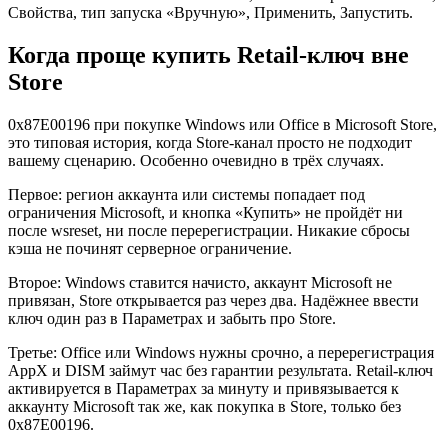
Свойства, тип запуска «Вручную», Применить, Запустить.
Когда проще купить Retail-ключ вне
Store
0x87E00196 при покупке Windows или Office в Microsoft Store,
это типовая история, когда Store-канал просто не подходит
вашему сценарию. Особенно очевидно в трёх случаях.
Первое: регион аккаунта или системы попадает под
ограничения Microsoft, и кнопка «Купить» не пройдёт ни
после wsreset, ни после перерегистрации. Никакие сбросы
кэша не починят серверное ограничение.
Второе: Windows ставится начисто, аккаунт Microsoft не
привязан, Store открывается раз через два. Надёжнее ввести
ключ один раз в Параметрах и забыть про Store.
Третье: Office или Windows нужны срочно, а перерегистрация
AppX и DISM займут час без гарантии результата. Retail-ключ
активируется в Параметрах за минуту и привязывается к
аккаунту Microsoft так же, как покупка в Store, только без
0x87E00196.