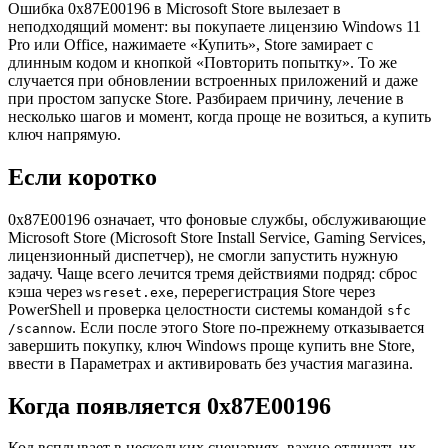
Ошибка 0x87E00196 в Microsoft Store вылезает в
неподходящий момент: вы покупаете лицензию Windows 11
Pro или Office, нажимаете «Купить», Store замирает с
длинным кодом и кнопкой «Повторить попытку». То же
случается при обновлении встроенных приложений и даже
при простом запуске Store. Разбираем причину, лечение в
несколько шагов и момент, когда проще не возиться, а купить
ключ напрямую.
Если коротко
0x87E00196 означает, что фоновые службы, обслуживающие
Microsoft Store (Microsoft Store Install Service, Gaming Services,
лицензионный диспетчер), не смогли запустить нужную
задачу. Чаще всего лечится тремя действиями подряд: сброс
кэша через
, перерегистрация Store через
wsreset.exe
PowerShell и проверка целостности системы командой
sfc
. Если после этого Store по-прежнему отказывается
/scannow
завершить покупку, ключ Windows проще купить вне Store,
ввести в Параметрах и активировать без участия магазина.
Когда появляется 0x87E00196
Код всплывает в нескольких сценариях, важно отличать их