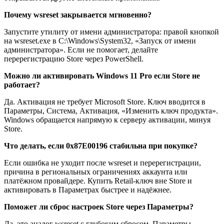
Почему wsreset закрывается мгновенно?
Запустите утилиту от имени администратора: правой кнопкой
на wsreset.exe в C:\Windows\System32, «Запуск от имени
администратора». Если не помогает, делайте
перерегистрацию Store через PowerShell.
Можно ли активировать Windows 11 Pro если Store не
работает?
Да. Активация не требует Microsoft Store. Ключ вводится в
Параметры, Система, Активация, «Изменить ключ продукта».
Windows обращается напрямую к серверу активации, минуя
Store.
Что делать, если 0x87E00196 стабильна при покупке?
Если ошибка не уходит после wsreset и перерегистрации,
причина в региональных ограничениях аккаунта или
платёжном провайдере. Купить Retail-ключ вне Store и
активировать в Параметрах быстрее и надёжнее.
Поможет ли сброс настроек Store через Параметры?
Да, это аналог wsreset с глубоким сбросом. Параметры,