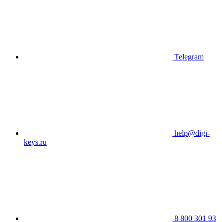
Telegram
help@digi-
keys.ru
8 800 301 93