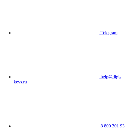
Telegram
help@digi-
keys.ru
8 800 301 93