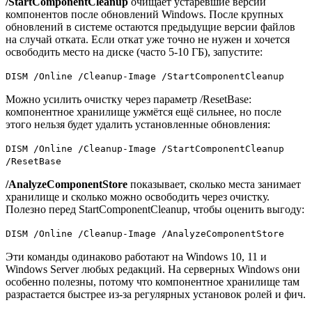
/StartComponentCleanup
очищает устаревшие версии
компонентов после обновлений Windows. После крупных
обновлений в системе остаются предыдущие версии файлов
на случай отката. Если откат уже точно не нужен и хочется
освободить место на диске (часто 5-10 ГБ), запустите:
DISM /Online /Cleanup-Image /StartComponentCleanup
Можно усилить очистку через параметр /ResetBase:
компонентное хранилище ужмётся ещё сильнее, но после
этого нельзя будет удалить установленные обновления:
DISM /Online /Cleanup-Image /StartComponentCleanup
/ResetBase
/AnalyzeComponentStore
показывает, сколько места занимает
хранилище и сколько можно освободить через очистку.
Полезно перед StartComponentCleanup, чтобы оценить выгоду:
DISM /Online /Cleanup-Image /AnalyzeComponentStore
Эти команды одинаково работают на Windows 10, 11 и
Windows Server любых редакций. На серверных Windows они
особенно полезны, потому что компонентное хранилище там
разрастается быстрее из-за регулярных установок ролей и фич.