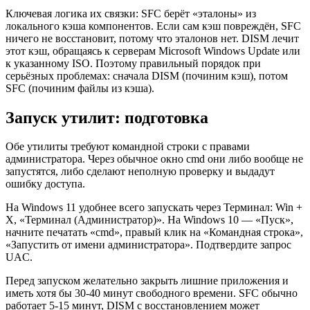
Ключевая логика их связки: SFC берёт «эталоны» из
локального кэша компонентов. Если сам кэш повреждён, SFC
ничего не восстановит, потому что эталонов нет. DISM лечит
этот кэш, обращаясь к серверам Microsoft Windows Update или
к указанному ISO. Поэтому правильный порядок при
серьёзных проблемах: сначала DISM (починим кэш), потом
SFC (починим файлы из кэша).
Запуск утилит: подготовка
Обе утилиты требуют командной строки с правами
администратора. Через обычное окно cmd они либо вообще не
запустятся, либо сделают неполную проверку и выдадут
ошибку доступа.
На Windows 11 удобнее всего запускать через Терминал: Win +
X, «Терминал (Администратор)». На Windows 10 — «Пуск»,
начните печатать «cmd», правый клик на «Командная строка»,
«Запустить от имени администратора». Подтвердите запрос
UAC.
Перед запуском желательно закрыть лишние приложения и
иметь хотя бы 30-40 минут свободного времени. SFC обычно
работает 5-15 минут, DISM с восстановлением может