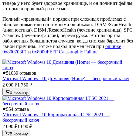
теперь у него будет здоровое хранилище, и он починит файлы,
которые в прошлый раз не смог.
Полный «правильный» порядок при сложных проблемах с
обновлениями или системными ошибками: DISM /ScanHealth
(диагностика), DISM /RestoreHealth (лечение хранилища), SFC
/scannow (лечение файлов), перезагрузка. Этот алгоритм
работает для большинства случаев, когда система барахлит без
явной причины. Тот же подход применяется при
ошибке
0x800703F1
и
0x8000FFFF Catastrophic Failure
.
5
1039 отзывов
Microsoft Windows 10 Домашняя (Home) — бессрочный ключ
2 090 ₽
1 750 ₽
В корзину
5
54 отзыва
Microsoft Windows 10 Корпоративная LTSC 2021 —
бессрочный ключ
2 090 ₽
1 690 ₽
В корзину