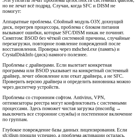
Эти утилиты лечат проблемы целостности системных файлов,
но не лечат всё подряд. Случаи, когда SFC и DISM не
помогут:
Аппаратные проблемы. Сбойный модуль ОЗУ, дохнущий
диск, перегрев процессора, проблема с блоком питания
вызывают ошибки, которые SFC/DISM никак не починят.
Симптом: BSOD без чёткой системной причины, случайные
перезагрузки, повторное появление повреждений после
восстановления. Проверка через mdsched.exe (память) и
CrystalDiskInfo (диск) намного полезнее.
Проблемы с драйверами. Если вылетает конкретная
программа или BSOD указывает на конкретный системный
драйвер, лечит обновление или откат драйвера, а не SFC.
Проверить версию драйвера и определить виновника можно
через диспетчер устройств.
Проблемы со сторонним софтом. Antivirus, VPN,
оптимизаторы реестра могут конфликтовать с системными
процессами. Здесь поможет чистая загрузка (msconfig →
выключить все сторонние службы) и постепенное включение
по группам.
Глубокое повреждение базы данных лицензирования. Если
sfc/dism прошли успешно, а проблема активации осталась,