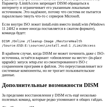
Параметр /LimitAccess запрещает DISM обращаться к
интернету и ограничивает его указанным локальным
источником. Это надёжнее, потому что система не пытается
параллельно тянуть что-то с серверов Microsoft.
Если внутри ISO лежит install.esim вместо install.wim (Windows
11 24H2 и новее иногда поставляется в сжатом формате),
команда будет:
DISM /Online /Cleanup-Image /RestoreHealth
/Source:ESD:E:\sources\install.esd:1 /LimitAccess
В крайнем случае, когда DISM не может починить даже с ISO-
источника, остаётся вариант «обновление на месте» (in-place
upgrade): запуск setup.exe из смонтированного ISO с
сохранением программ и файлов. Это переустанавливает все
системные компоненты, но не трогает пользовательские
данные.
Дополнительные возможности DISM
За пределами восстановления у DISM есть ещё несколько
полезных команд, которые редко упоминают в общих гайдах.