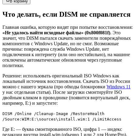
В корзину
Что делать, если DISM не справляется
Главная ошибка, которую видят при попытке восстановления:
«Не удалось найти исходные файлы» (0x800f081f)
. Это
значит, что DISM пытался скачать заменители повреждённых
компонентов с Windows Update, но не смог. Возможные
причины: повреждена служба Windows Update, нет
подключения к интернету (или оно нестабильно), на машине
отключены автоматические обновления через групповые
политики.
Решение: использовать оригинальный ISO Windows как
локальный источник восстановления. Скачать ISO из России
можно с нашего зеркала (про обходы блокировки
Windows 11
у нас отдельная статья). После загрузки смонтируйте ISO
двойным кликом в проводнике (появится виртуальный диск,
например, E:) и запустите:
DISM /Online /Cleanup-Image /RestoreHealth
/Source:WIM:E:\sources\install.wim:1 /LimitAccess
Где E: — буква смонтированного ISO, цифра 1 — индекс
редакции внутри install.wim (обычно 1 или 2 для Home/Pro).