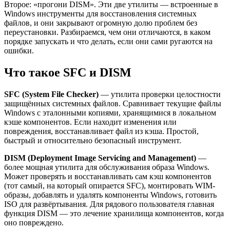
Второе: «прогони DISM». Эти две утилиты — встроенные в
Windows инструменты для восстановления системных
файлов, и они закрывают огромную долю проблем без
переустановки. Разбираемся, чем они отличаются, в каком
порядке запускать и что делать, если они сами ругаются на
ошибки.
Что такое SFC и DISM
SFC (System File Checker)
— утилита проверки целостности
защищённых системных файлов. Сравнивает текущие файлы
Windows с эталонными копиями, хранящимися в локальном
кэше компонентов. Если находит изменения или
повреждения, восстанавливает файл из кэша. Простой,
быстрый и относительно безопасный инструмент.
DISM (Deployment Image Servicing and Management)
—
более мощная утилита для обслуживания образа Windows.
Может проверять и восстанавливать сам кэш компонентов
(тот самый, на который опирается SFC), монтировать WIM-
образы, добавлять и удалять компоненты Windows, готовить
ISO для развёртывания. Для рядового пользователя главная
функция DISM — это лечение хранилища компонентов, когда
оно повреждено.