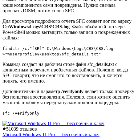
кэше компонентов сами повреждены. Нужно сначала
прогнать DISM, потом снова SFC.
Для просмотра подробного отчёта SFC создаёт лог по адресу
C:\Windows\Logs\CBS\CBS.log
. Файл объёмный, но через
PowerShell можно вытащить только записи о повреждённых
файлах:
findstr /c:"[SR]" C:\Windows\Logs\CBS\CBS.log
>"%userprofile%\Desktop\sfc_details.txt"
Команда создаст на рабочем столе файл sfc_details.txt с
конкретным перечнем проблемных файлов. Полезно, когда
SFC говорит, что не смог что-то восстановить, и хочется
понять, что именно.
Дополнительный параметр
/verifyonly
делает только проверку
без попытки восстановления. Полезно, если хотите оценить
масштаб проблемы перед запуском полной процедуры:
sfc /verifyonly
5
1039 отзывов
Microsoft Windows 11 Pro — бессрочный ключ