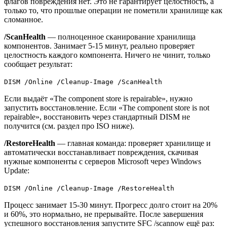
флагов повреждения нет. Это не гарантирует целостность, а
только то, что прошлые операции не пометили хранилище как
сломанное.
/ScanHealth
— полноценное сканирование хранилища
компонентов. Занимает 5-15 минут, реально проверяет
целостность каждого компонента. Ничего не чинит, только
сообщает результат:
DISM /Online /Cleanup-Image /ScanHealth
Если выдаёт «The component store is repairable», нужно
запустить восстановление. Если «The component store is not
repairable», восстановить через стандартный DISM не
получится (см. раздел про ISO ниже).
/RestoreHealth
— главная команда: проверяет хранилище и
автоматически восстанавливает повреждения, скачивая
нужные компоненты с серверов Microsoft через Windows
Update:
DISM /Online /Cleanup-Image /RestoreHealth
Процесс занимает 15-30 минут. Прогресс долго стоит на 20%
и 60%, это нормально, не прерывайте. После завершения
успешного восстановления запустите SFC /scannow ещё раз: