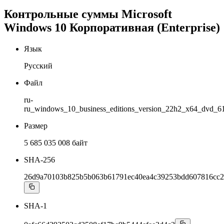
Контрольные суммы Microsoft
Windows 10 Корпоративная (Enterprise)
Язык
Русский
Файл
ru-
ru_windows_10_business_editions_version_22h2_x64_dvd_61
Размер
5 685 035 008 байт
SHA-256
26d9a70103b825b5b063b61791ec40ea4c39253bdd607816cc2
SHA-1