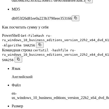
0afc66d392503cd2508ef17be9b5444efee3d4c3
MD5
db953f26d81ee0a223b3790eee353166
Как посчитать сумму у себя
PowerShell
Get-FileHash ru-
ru_windows_10_business_editions_version_22h2_x64_dvd_61
-Algorithm SHA256
Командная строка
certutil -hashfile ru-
ru_windows_10_business_editions_version_22h2_x64_dvd_61
SHA256
Язык
Английский
Файл
en-
us_windows_10_business_editions_version_22h2_x64_dvd_8c
Размер