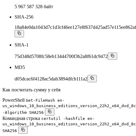
5 967 587 328 байт
SHA-256
18a84e0da1043d7c1d3cf46ee127e8f637d425ad57e115ee862a
SHA-1
75d348d5708fc58eb13444700f3b2a8f61dc9472
MD5
d05dcac6f4128ac5dab3894dfcb111a2
Как посчитать сумму у себя
PowerShell
Get-FileHash en-
us_windows_10_business_editions_version_22h2_x64_dvd_8c
-Algorithm SHA256
Командная строка
certutil -hashfile en-
us_windows_10_business_editions_version_22h2_x64_dvd_8c
SHA256