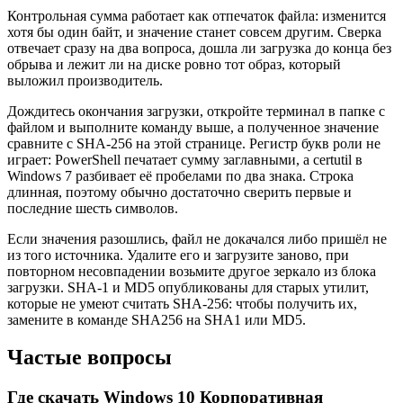
Контрольная сумма работает как отпечаток файла: изменится
хотя бы один байт, и значение станет совсем другим. Сверка
отвечает сразу на два вопроса, дошла ли загрузка до конца без
обрыва и лежит ли на диске ровно тот образ, который
выложил производитель.
Дождитесь окончания загрузки, откройте терминал в папке с
файлом и выполните команду выше, а полученное значение
сравните с SHA-256 на этой странице. Регистр букв роли не
играет: PowerShell печатает сумму заглавными, а certutil в
Windows 7 разбивает её пробелами по два знака. Строка
длинная, поэтому обычно достаточно сверить первые и
последние шесть символов.
Если значения разошлись, файл не докачался либо пришёл не
из того источника. Удалите его и загрузите заново, при
повторном несовпадении возьмите другое зеркало из блока
загрузки. SHA-1 и MD5 опубликованы для старых утилит,
которые не умеют считать SHA-256: чтобы получить их,
замените в команде SHA256 на SHA1 или MD5.
Частые вопросы
Где скачать Windows 10 Корпоративная