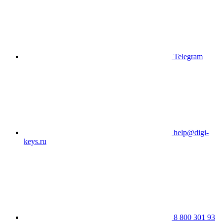
Telegram
help@digi-
keys.ru
8 800 301 93