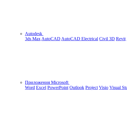
Autodesk
3ds Max
AutoCAD
AutoCAD Electrical
Civil 3D
Revit
Приложения Microsoft
Word
Excel
PowerPoint
Outlook
Project
Visio
Visual St