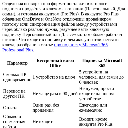
Отдельная оговорка про формат поставки: в каталоге
подписка продаётся и ключом активации (Персональный, Для
семьи), и готовым аккаунтом (Pro Plus). В аккаунте Pro Plus
облачные OneDrive и OneNote отключены провайдером,
поэтому если синхронизация файлов между устройствами
через облако реально нужна, разумнее взять ключевую
подписку Персональный или Для семьи: там облако работает
штатно. Что входит в поставку и чем аккаунт отличается от
ключа, разобрано в статье
про подписку Microsoft 365
Professional Plus
.
Бессрочный ключ
Подписка Microsoft
Параметр
Office
365
5 устройств на
Сколько ПК
1 устройство на ключ
человека, для семьи до
одновременно
6 человек
Не нужен, просто
Перенос на
Не чаще раза в 90 дней
входите на новом
другой ПК
устройстве
Один раз, без
Ежегодно или
Оплата
продления
ежемесячно
Облако и
Входит, кроме
совместная
Не входит
аккаунта Pro Plus
работа