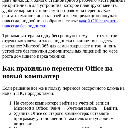
цена ниже. Для одного стационарного рабочего места разница
не критична, а для устройства, которое планируют менять,
удобнее вариант с привязкой и правом на перенос. Как
считать нужное число ключей и какую редакцию покупать
навсегда, подробно разобрано в статье
какой Office купить
навсегда без подписки
.
Три компьютера на одну бессрочную схему — это уже три
отдельных ключа, и здесь подписка начинает выглядеть
выгоднее: Microsoft 365 для семьи закрывает и три, и пять
устройств без покупки дополнительных лицензий по мере
роста домашнего парка техники.
Как правильно перенести Office на
новый компьютер
Если решение всё же в пользу переноса бессрочного ключа на
новый ПК, порядок такой:
На старом компьютере выйти из учётной записи
Microsoft в Office: Файл → Учётная запись → Выйти.
Удалить Office со старого компьютера: оставлять
программу установленной там нельзя по условиям
лицензии.