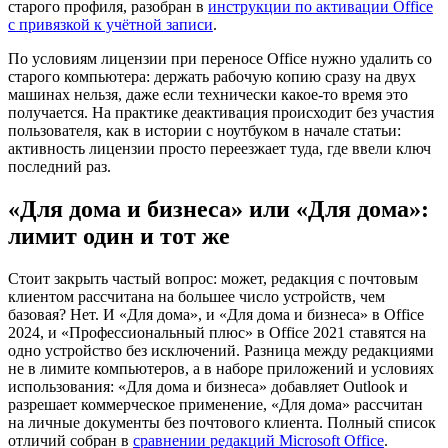
старого профиля, разобран в
инструкции по активации Office
с привязкой к учётной записи
.
По условиям лицензии при переносе Office нужно удалить со
старого компьютера: держать рабочую копию сразу на двух
машинах нельзя, даже если технически какое-то время это
получается. На практике деактивация происходит без участия
пользователя, как в истории с ноутбуком в начале статьи:
активность лицензии просто переезжает туда, где ввели ключ
последний раз.
«Для дома и бизнеса» или «Для дома»:
лимит один и тот же
Стоит закрыть частый вопрос: может, редакция с почтовым
клиентом рассчитана на большее число устройств, чем
базовая? Нет. И «Для дома», и «Для дома и бизнеса» в Office
2024, и «Профессиональный плюс» в Office 2021 ставятся на
одно устройство без исключений. Разница между редакциями
не в лимите компьютеров, а в наборе приложений и условиях
использования: «Для дома и бизнеса» добавляет Outlook и
разрешает коммерческое применение, «Для дома» рассчитан
на личные документы без почтового клиента. Полный список
отличий собран в
сравнении редакций Microsoft Office
.