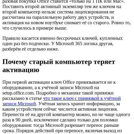
разовая покупка Office ставится «только на 1 ПК или Mac».
Поставить второй активный экземпляр тем же ключом на
второй компьютер нельзя: система лицензирования не
рассчитана на параллельную работу двух устройств, и
активация на новом ноутбуке снимает её со старого. Ровно то,
что случилось в примере выше.
Правило касается именно бессрочных ключей, купленных
один раз без подписки. У Microsoft 365 логика другая,
разберём её отдельно ниже.
Почему старый компьютер теряет
активацию
При первой активации ключ Office привязывается не к
оборудованию, а к учётной записи Microsoft на
setup.office.com. Подробно о механике такой привязки
рассказано в статье
что такое ключ с привязкой к учётной
записи Microsoft
. Учётная запись хранит информацию, за
каким устройством сейчас числится активная лицензия.
Перенести её на другой компьютер можно, но не чаще одного
раза в 90 дней, исключение сделано только для поломки
оборудования: тогда Microsoft разрешает перенос раньше
срока. Порядок действий при переносе, включая выход из