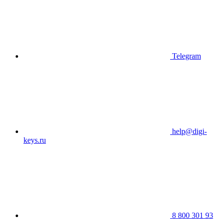
Telegram
help@digi-
keys.ru
8 800 301 93