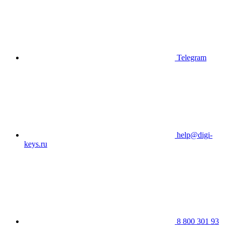
Telegram
help@digi-
keys.ru
8 800 301 93