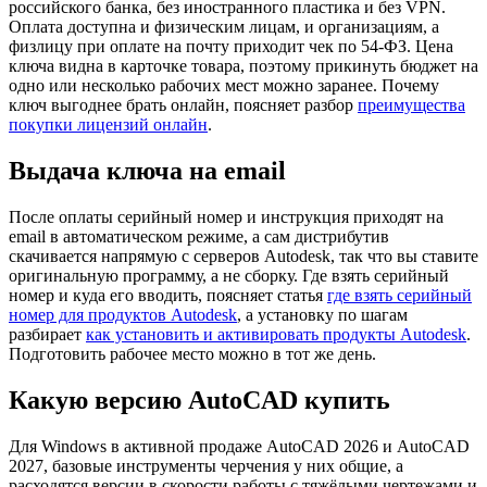
российского банка, без иностранного пластика и без VPN.
Оплата доступна и физическим лицам, и организациям, а
физлицу при оплате на почту приходит чек по 54-ФЗ. Цена
ключа видна в карточке товара, поэтому прикинуть бюджет на
одно или несколько рабочих мест можно заранее. Почему
ключ выгоднее брать онлайн, поясняет разбор
преимущества
покупки лицензий онлайн
.
Выдача ключа на email
После оплаты серийный номер и инструкция приходят на
email в автоматическом режиме, а сам дистрибутив
скачивается напрямую с серверов Autodesk, так что вы ставите
оригинальную программу, а не сборку. Где взять серийный
номер и куда его вводить, поясняет статья
где взять серийный
номер для продуктов Autodesk
, а установку по шагам
разбирает
как установить и активировать продукты Autodesk
.
Подготовить рабочее место можно в тот же день.
Какую версию AutoCAD купить
Для Windows в активной продаже AutoCAD 2026 и AutoCAD
2027, базовые инструменты черчения у них общие, а
расходятся версии в скорости работы с тяжёлыми чертежами и