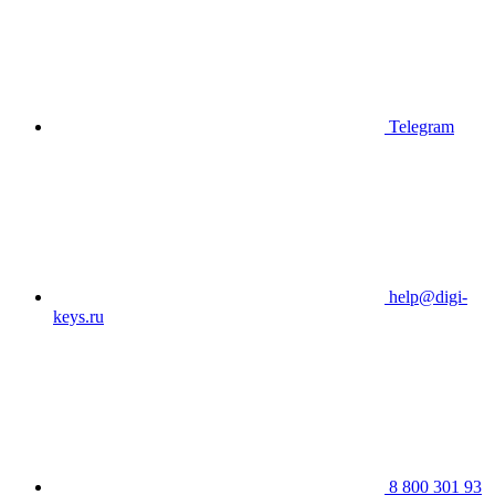
Telegram
help@digi-
keys.ru
8 800 301 93