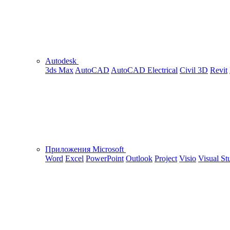
Autodesk
3ds Max
AutoCAD
AutoCAD Electrical
Civil 3D
Revit
Приложения Microsoft
Word
Excel
PowerPoint
Outlook
Project
Visio
Visual St