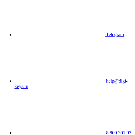
Telegram
help@digi-
keys.ru
8 800 301 93