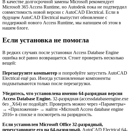
В качестве долгосрочной замены Microsoft рекомендует
Microsoft 365 Access Runtime, но Autodesk пока не подтвердил
совместимость новой версии с AutoCAD Electrical. Если в
будущем AutoCAD Electrical выпустит обновление с
поддержкой нового Access Runtime, мы напишем об этом в
нашем блоге.
Если установка не помогла
В редких случаях после установки Access Database Engine
ошибка всё равно возвращается. Стоит проверить несколько
вещей:
Перезагрузите компьютер
и попробуйте запустить AutoCAD
Electrical ещё раз. Иногда установленные компоненты
подхватываются только после перезагрузки.
Убедитесь, что установлена именно 64-разрядная версия
Access Database Engine.
32-разрядная (accessdatabaseengine.exe
без _X64) не подойдёт. Проверить можно через «Параметры»
→ «Приложения» → найти «Microsoft Access database engine
2016» в списке и посмотреть на разрядность.
Если установлен Microsoft Office 32-разрядный,
переустановите его на 64-разрядный.
AutoCAD Electrical 64-