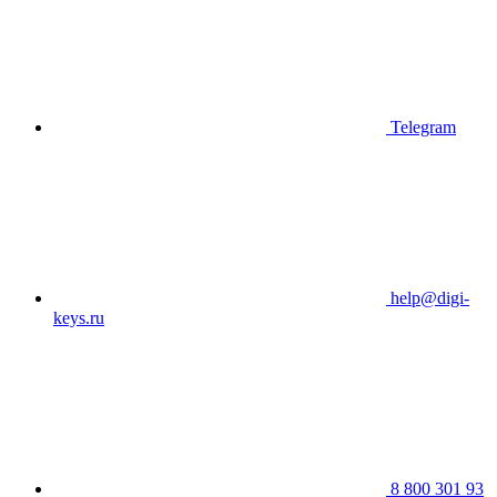
Telegram
help@digi-
keys.ru
8 800 301 93