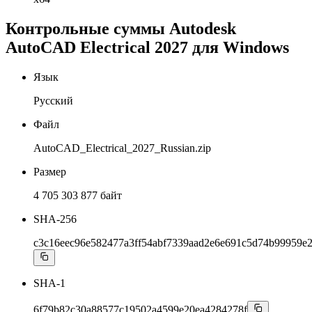
Контрольные суммы Autodesk
AutoCAD Electrical 2027 для Windows
Язык
Русский
Файл
AutoCAD_Electrical_2027_Russian.zip
Размер
4 705 303 877 байт
SHA-256
c3c16eec96e582477a3ff54abf7339aad2e6e691c5d74b99959e
SHA-1
6f79b82c30a88577c19502a4599e20ea4284278f