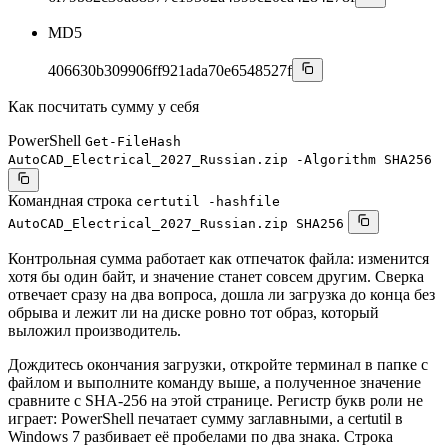
MD5
406630b309906ff921ada70e6548527f
Как посчитать сумму у себя
PowerShell
Get-FileHash
AutoCAD_Electrical_2027_Russian.zip -Algorithm SHA256
Командная строка
certutil -hashfile
AutoCAD_Electrical_2027_Russian.zip SHA256
Контрольная сумма работает как отпечаток файла: изменится
хотя бы один байт, и значение станет совсем другим. Сверка
отвечает сразу на два вопроса, дошла ли загрузка до конца без
обрыва и лежит ли на диске ровно тот образ, который
выложил производитель.
Дождитесь окончания загрузки, откройте терминал в папке с
файлом и выполните команду выше, а полученное значение
сравните с SHA-256 на этой странице. Регистр букв роли не
играет: PowerShell печатает сумму заглавными, а certutil в
Windows 7 разбивает её пробелами по два знака. Строка