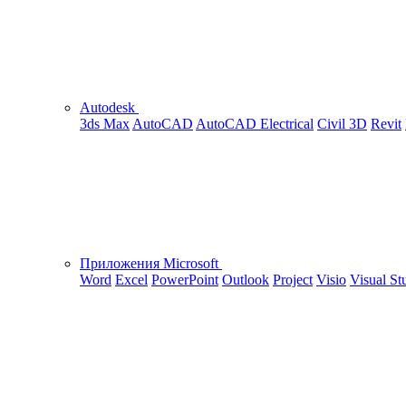
Autodesk
3ds Max
AutoCAD
AutoCAD Electrical
Civil 3D
Revit
Приложения Microsoft
Word
Excel
PowerPoint
Outlook
Project
Visio
Visual St