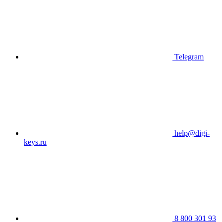
Telegram
help@digi-
keys.ru
8 800 301 93