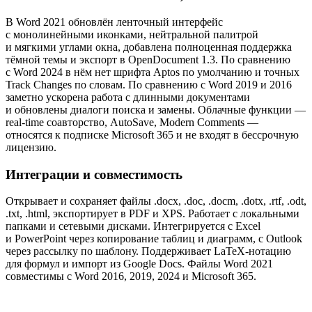
В Word 2021 обновлён ленточный интерфейс
с монолинейными иконками, нейтральной палитрой
и мягкими углами окна, добавлена полноценная поддержка
тёмной темы и экспорт в OpenDocument 1.3. По сравнению
с Word 2024 в нём нет шрифта Aptos по умолчанию и точных
Track Changes по словам. По сравнению с Word 2019 и 2016
заметно ускорена работа с длинными документами
и обновлены диалоги поиска и замены. Облачные функции —
real-time соавторство, AutoSave, Modern Comments —
относятся к подписке Microsoft 365 и не входят в бессрочную
лицензию.
Интеграции и совместимость
Открывает и сохраняет файлы .docx, .doc, .docm, .dotx, .rtf, .odt,
.txt, .html, экспортирует в PDF и XPS. Работает с локальными
папками и сетевыми дисками. Интегрируется с Excel
и PowerPoint через копирование таблиц и диаграмм, с Outlook
через рассылку по шаблону. Поддерживает LaTeX-нотацию
для формул и импорт из Google Docs. Файлы Word 2021
совместимы с Word 2016, 2019, 2024 и Microsoft 365.