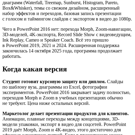
диаграмм (Waterfall, Treemap, Sunburst, Histogram, Pareto,
Box&Whisker), темы со свежим дизайном, расширенный
набор эффектов и переходов, базовая запись презентации
с голосом и таймингом слайдов с экспортом в видео до 1080p.
Чего в PowerPoint 2016 нет: перехода Morph, Zoom-навигации,
3D-моделей, 4K-экспорта, Record Slide Show с видеоведущим,
Ink Replay, Cameo и Speaker Coach. Всё это пришло
в PowerPoint 2019, 2021 и 2024. Расширенная поддержка
закончилась 14 октября 2025 года, программа продолжает
работать.
Когда какая версия
Студент готовит курсовую защиту или диплом.
Слайды
по шаблону вуза, диаграммы из Excel, фотографии
экспериментов. PowerPoint 2016 закрывает задачу полностью,
переходов Morph и Zoom в учебных презентациях обычно
не требуют. Цена ниже остальных версий.
Маркетолог делает презентации продуктов для клиентов.
Анимации, плавные переходы между концепциями, 3D-
модели упаковки, экспорт в видео для соцсетей. PowerPoint
2019 даёт Morph, Zoom и 4K-видео, этого достаточно для