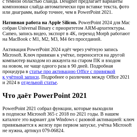
с тёмной областью слайда. Designer предлагает варианты
компоновки слайда автоматически при вставке текста, фото
или диаграмм, выбор точнее, чем в PowerPoint 2021.
Нативная работа на Apple Silicon.
PowerPoint 2024 для Mac
собран Universal Binary с приоритетом ARM-архитектуры.
Cameo, запись видео, экспорт в 4K, переход Morph работают
на MacBook с M1, M2, M3, M4 без проседаний.
Активация PowerPoint 2024 идёт через учётную запись
Microsoft. Ключ привязан к учётке, переносится на другой
компьютер выходом из аккаунта на старом ПК и входом
на новом, не чаще одного раза в 90 дней. Подробная
процедура в
статье про активацию Office с привязкой
к учётной записи
. Подробнее о различиях между Office 2021
и 2024 в
отдельной статье
.
Что даёт PowerPoint 2021
PowerPoint 2021 собрал функции, которые выходили
в подписке Microsoft 365 c 2018 по 2021 годы. В нашем
каталоге это вариант для Windows с разовой активацией: ключ
привязывается к железу при первом запуске, учётка Microsoft
не нужна, артикул 079-06824.