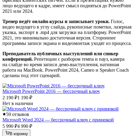
офисных клиентских питчей. Если в презентациях нужно
лицо ведущего в кадре, имеет смысл подняться до PowerPoint
2021 или 2024.
Тренер ведёт онлайн-курсы и записывает уроки.
Голос,
видео ведущего в углу слайда, рукописные пометки, лазерная
указка, экспорт в .mp4 для загрузки на платформу. PowerPoint
2021, это минимально достаточная версия. Сторонние
программы записи экрана и видеомонтаж уходят из процесса.
Преподаватель публичных выступлений или спикер
конференций.
Репетиции с разбором темпа и пауз, камера
на слайде во время записи демо-выступления, нативная
работа на MacBook. PowerPoint 2024, Cameo и Speaker Coach
сделаны под этот сценарий.
Microsoft PowerPoint 2016 — бессрочный ключ
2 190 ₽
1 190 ₽
Нет в наличии
5
9 отзывов
Microsoft Word 2024 — бессрочный ключ с привязкой
5 990 ₽
4 990 ₽
В корзину