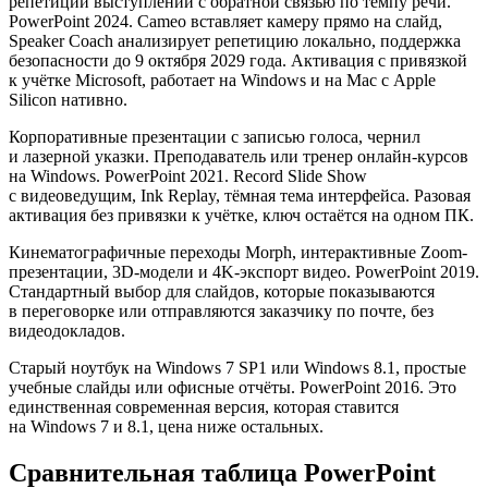
репетиции выступлений с обратной связью по темпу речи.
PowerPoint 2024. Cameo вставляет камеру прямо на слайд,
Speaker Coach анализирует репетицию локально, поддержка
безопасности до 9 октября 2029 года. Активация с привязкой
к учётке Microsoft, работает на Windows и на Mac с Apple
Silicon нативно.
Корпоративные презентации с записью голоса, чернил
и лазерной указки. Преподаватель или тренер онлайн-курсов
на Windows. PowerPoint 2021. Record Slide Show
с видеоведущим, Ink Replay, тёмная тема интерфейса. Разовая
активация без привязки к учётке, ключ остаётся на одном ПК.
Кинематографичные переходы Morph, интерактивные Zoom-
презентации, 3D-модели и 4K-экспорт видео. PowerPoint 2019.
Стандартный выбор для слайдов, которые показываются
в переговорке или отправляются заказчику по почте, без
видеодокладов.
Старый ноутбук на Windows 7 SP1 или Windows 8.1, простые
учебные слайды или офисные отчёты. PowerPoint 2016. Это
единственная современная версия, которая ставится
на Windows 7 и 8.1, цена ниже остальных.
Сравнительная таблица PowerPoint