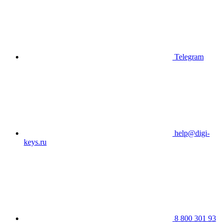
Telegram
help@digi-
keys.ru
8 800 301 93