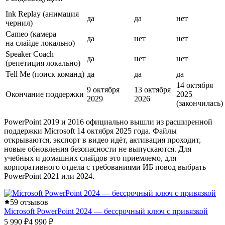
Ink Replay (анимация
да
да
нет
чернил)
Cameo (камера
да
нет
нет
на слайде локально)
Speaker Coach
да
нет
нет
(репетиция локально)
Tell Me (поиск команд)
да
да
да
14 октября
9 октября
13 октября
Окончание поддержки
2025
2029
2026
(закончилась)
PowerPoint 2019 и 2016 официально вышли из расширенной
поддержки Microsoft 14 октября 2025 года. Файлы
открываются, экспорт в видео идёт, активация проходит,
новые обновления безопасности не выпускаются. Для
учебных и домашних слайдов это приемлемо, для
корпоративного отдела с требованиями ИБ повод выбрать
PowerPoint 2021 или 2024.
5
9 отзывов
Microsoft PowerPoint 2024 — бессрочный ключ с привязкой
5 990 ₽
4 990 ₽