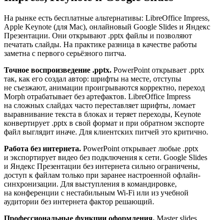
На рынке есть бесплатные альтернативы: LibreOffice Impress,
Apple Keynote (для Mac), онлайновый Google Slides и Яндекс
Презентации. Они открывают .pptx файлы и позволяют
печатать слайды. На практике разница в качестве работы
заметна с первого серьёзного питча.
Точное воспроизведение .pptx.
PowerPoint открывает .pptx
так, как его создал автор: шрифты на месте, отступы
не съезжают, анимации проигрываются корректно, переход
Morph отрабатывает без артефактов. LibreOffice Impress
на сложных слайдах часто переставляет шрифты, ломает
выравнивание текста в блоках и теряет переходы, Keynote
конвертирует .pptx в свой формат и при обратном экспорте
файл выглядит иначе. Для клиентских питчей это критично.
Работа без интернета.
PowerPoint открывает любые .pptx
и экспортирует видео без подключения к сети. Google Slides
и Яндекс Презентации без интернета сильно ограничены,
доступ к файлам только при заранее настроенной офлайн-
синхронизации. Для выступления в командировке,
на конференции с нестабильным Wi-Fi или из учебной
аудитории без интернета фактор решающий.
Профессиональные функции оформления.
Master slides