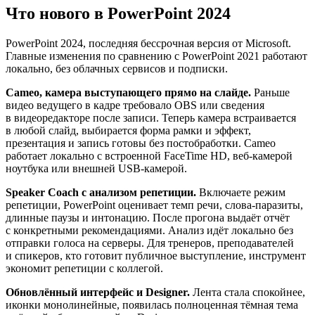
Что нового в PowerPoint 2024
PowerPoint 2024, последняя бессрочная версия от Microsoft.
Главные изменения по сравнению с PowerPoint 2021 работают
локально, без облачных сервисов и подписки.
Cameo, камера выступающего прямо на слайде.
Раньше
видео ведущего в кадре требовало OBS или сведения
в видеоредакторе после записи. Теперь камера встраивается
в любой слайд, выбирается форма рамки и эффект,
презентация и запись готовы без постобработки. Cameo
работает локально с встроенной FaceTime HD, веб-камерой
ноутбука или внешней USB-камерой.
Speaker Coach с анализом репетиции.
Включаете режим
репетиции, PowerPoint оценивает темп речи, слова-паразиты,
длинные паузы и интонацию. После прогона выдаёт отчёт
с конкретными рекомендациями. Анализ идёт локально без
отправки голоса на серверы. Для тренеров, преподавателей
и спикеров, кто готовит публичное выступление, инструмент
экономит репетиции с коллегой.
Обновлённый интерфейс и Designer.
Лента стала спокойнее,
иконки монолинейные, появилась полноценная тёмная тема