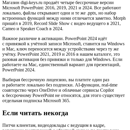
Магазин digi-keys.ru продаёт четыре бессрочные версии
Microsoft PowerPoint: 2016, 2019, 2021 и 2024. Все работают
локально, файлы открывают одни и те же .pptx, но набор
встроенных функций между ними отличается заметно. Morph
пришёл в 2019, Record Slide Show с видео ведущего в 2021,
Cameo и Speaker Coach в 2024.
Важное различие в активации. PowerPoint 2024 идёт
с привязкой к учётной записи Microsoft, ставится на Windows
и Mac, ключ переносится между устройствами через ту же
учётку. PowerPoint 2021, 2019 и 2016 в нашем каталоге, это
разовая активация без привязки и только для Windows. Если
работаете на Mac, единственный вариант для презентаций,
PowerPoint 2024.
Выбирая бессрочную лицензию, вы платите один раз
и работаете локально без подписки. AI-функции, real-time
соавторство через OneDrive и облачные сервисы Copilot
к бессрочному PowerPoint не относятся, для этого существует
отдельная подписка Microsoft 365.
Если читать некогда
Питчи клиентам, видеодоклады с ведущим в кадре,