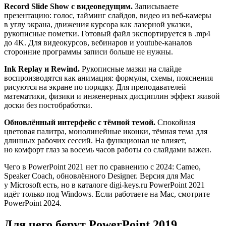
Record Slide Show с видеоведущим.
Записываете
презентацию: голос, тайминг слайдов, видео из веб-камеры
в углу экрана, движения курсора как лазерной указки,
рукописные пометки. Готовый файл экспортируется в .mp4
до 4K. Для видеокурсов, вебинаров и youtube-каналов
сторонние программы записи больше не нужны.
Ink Replay и Rewind.
Рукописные мазки на слайде
воспроизводятся как анимация: формулы, схемы, пояснения
рисуются на экране по порядку. Для преподавателей
математики, физики и инженерных дисциплин эффект живой
доски без постобработки.
Обновлённый интерфейс с тёмной темой.
Спокойная
цветовая палитра, монолинейные иконки, тёмная тема для
длинных рабочих сессий. На функционал не влияет,
но комфорт глаз за восемь часов работы со слайдами важен.
Чего в PowerPoint 2021 нет по сравнению с 2024: Cameo,
Speaker Coach, обновлённого Designer. Версия для Mac
у Microsoft есть, но в каталоге digi-keys.ru PowerPoint 2021
идёт только под Windows. Если работаете на Mac, смотрите
PowerPoint 2024.
Для чего берут PowerPoint 2019