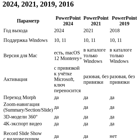
2024, 2021, 2019, 2016
PowerPoint
PowerPoint
PowerPoint
Параметр
2024
2021
2019
Год выхода
2024
2021
2018
Поддержка Windows
10, 11
10, 11
10, 11
в каталоге
в каталоге
есть, macOS
Версия для Mac
только
только
12 Monterey+
Windows
Windows
с привязкой
к учётке
разовая, без
разовая, без
Активация
Microsoft,
привязки
привязки
ключ
переносится
Переход Morph
да
да
да
Zoom-навигация
да
да
да
(Summary/Section/Slide)
3D-модели 360°
да
да
да
4K-экспорт видео
да
да
да
Record Slide Show
да
да
нет
с видеоведущим