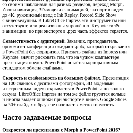
со своими шаблонами для разных разделов, переход Morph,
Zoom-навигация, 3D-модели с анимацией, экспорт в видео
до 4K, рукописный ввод с Ink Replay, Record Slide Show
с видеоведущим. В LibreOffice Impress эти инструменты или
отсутствуют, или реализованы упрощённо. Keynote силён
в анимации, но при экспорте в .pptx часть эффектов теряется.
Совместимость с аудиторией.
Заказчик, преподаватель,
оргкомитет конференции ожидают .pptx, который открывается
в PowerPoint без сюрпризов. Прислать слайды из Impress или
Keynote, значит рисковать тем, что на чужом компьютере
презентация поедет. PowerPoint остаётся корпоративным
стандартом обмена слайдами.
Скорость и стабильность на больших файлах.
Презентация
на 100 слайдов с десятками фотографий, 3D-моделями
и встроенным видео открывается в PowerPoint за несколько
секунд. LibreOffice Impress на том же файле грузится дольше
и иногда выдаёт ошибки при экспорте в видео. Google Slides
на 50+ слайдах в браузере начинает заметно тормозить.
Часто задаваемые вопросы
Откроется ли презентация с Morph в PowerPoint 2016?