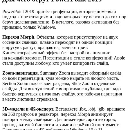
PowerPoint 2019 принёс три функции, которые поменяли
подход к презентациям и ради которых эту версию до сих пор
берут целенаправленно. В каталоге, разовая активация без
привязки, только Windows.
Переход Morph.
Объекты, которые присутствуют на двух
соседних слайдах, плавно переходят из одной позиции
в другую: растут, вращаются, меняют цвет.
Кинематографичный эффект без настройки анимации
на каждый элемент. Презентации в стиле конференций Apple
стали доступны любому, кто умеет копировать слайд.
Zoom-навигация.
Summary Zoom выводит обзорный слайд
со всей презентации, куда можно нырять из любого места.
Section Zoom показывает разделы, Slide Zoom отдельные
слайды. Для выступлений с вопросами с публики, где надо
быстро вернуться к нужному слайду, это рабочая навигация
вместо листания стрелками.
3D-модели и 4K-экспорт.
Вставляете .fbx, .obj, .glb, вращаете
на 360 градусов в редакторе, переход Morph анимирует
поворот между слайдами. Для инженеров, архитекторов,
преподавателей биологии и химии серьёзный инструмент.
Экспорт видео до 4K работает на Windows 10 и 11.