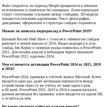
Файл откроется, но переход Morph превратится в обычное
исчезновение и появление без анимации. Zoom-навигация
станет статичными ссылками между слайдами, 3D-модели
покажутся плоскими картинками. Текст, фотографии,
диаграммы, оформление и структура слайдов сохранятся.
Можно ли записать видеодоклад в PowerPoint 2019?
Базовый Record Slide Show с голосом и таймингом слайдов
работает в любой версии от 2016. Видео ведущего в углу
слайда, Ink Replay и лазерная указка появились в PowerPoint
2021. Для онлайн-курсов и вебинаров берите минимум
PowerPoint 2021, идеально 2024.
Чем отличается активация PowerPoint 2024 от 2021, 2019
и 2016?
PowerPoint 2024, привязка к учётной записи Microsoft. Ключ
вводится один раз, далее активация переносится между
устройствами через ту же учётку, не чаще одного раза
в 90 дней. PowerPoint 2021, 2019 и 2016 в нашем каталоге,
разовая активация без привязки: ключ вводится на одном ПК
и остаётся на нём.
На каких системах работает каждая версия?