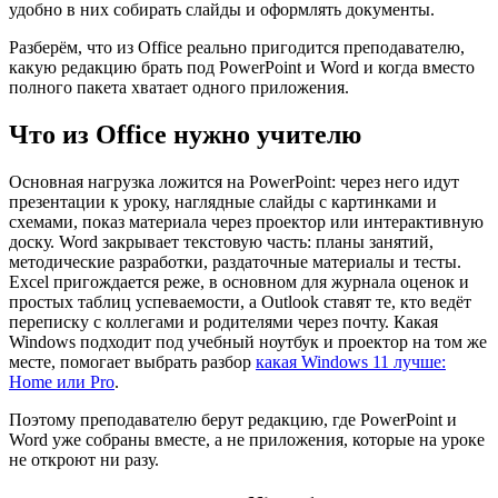
удобно в них собирать слайды и оформлять документы.
Разберём, что из Office реально пригодится преподавателю,
какую редакцию брать под PowerPoint и Word и когда вместо
полного пакета хватает одного приложения.
Что из Office нужно учителю
Основная нагрузка ложится на PowerPoint: через него идут
презентации к уроку, наглядные слайды с картинками и
схемами, показ материала через проектор или интерактивную
доску. Word закрывает текстовую часть: планы занятий,
методические разработки, раздаточные материалы и тесты.
Excel пригождается реже, в основном для журнала оценок и
простых таблиц успеваемости, а Outlook ставят те, кто ведёт
переписку с коллегами и родителями через почту. Какая
Windows подходит под учебный ноутбук и проектор на том же
месте, помогает выбрать разбор
какая Windows 11 лучше:
Home или Pro
.
Поэтому преподавателю берут редакцию, где PowerPoint и
Word уже собраны вместе, а не приложения, которые на уроке
не откроют ни разу.