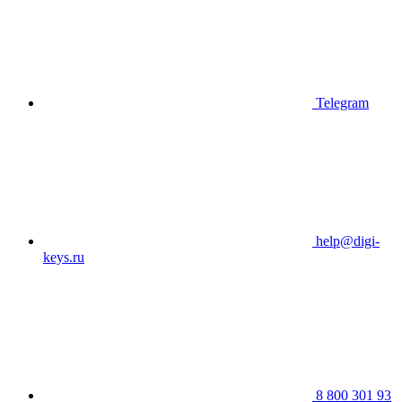
Telegram
help@digi-
keys.ru
8 800 301 93