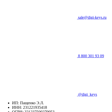
sale@digi-keys.ru
8 800 301 93 09
@digi_keys
ИП: Пащенко Э.Л.
ИНН: 231221935418
ОГРН: 321237500279053