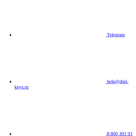
Telegram
help@digi-
keys.ru
8 800 301 93