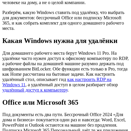
человеке на дому, а не о целой компании.
Разберём, какую Windows ставить под удалёнку, что выбрать
для документов: бессрочный Office или подписку Microsoft
365, и как собрать комплект для одного домашнего рабочего
места.
Какая Windows нужна для удалёнки
Для домашнего рабочего места берут Windows 11 Pro. На
удалёнке часто нужен доступ к офисному компьютеру по RDP,
а рабочие файлы на домашней машине разумно держать под
шифрованием BitLocker. Обе функции есть только в Pro, тогда
как Home рассчитана на бытовые задачи. Как настроить
удалённый стол, описывает гид
как настроить RDP на
Windows 11
, а удалённый доступ в целом разбирает обзор
удалённый доступ к компьютеру
.
Office или Microsoft 365
Под документы есть два пути. Бессрочный Office 2024 «Для
дома и бизнеса» покупается один раз и навсегда: Word, Excel,
PowerPoint и Outlook остаются на машине без продления.
Подписка Microsoft 365 Персональный даёт те же приложения