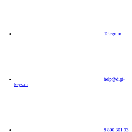
Telegram
help@digi-
keys.ru
8 800 301 93