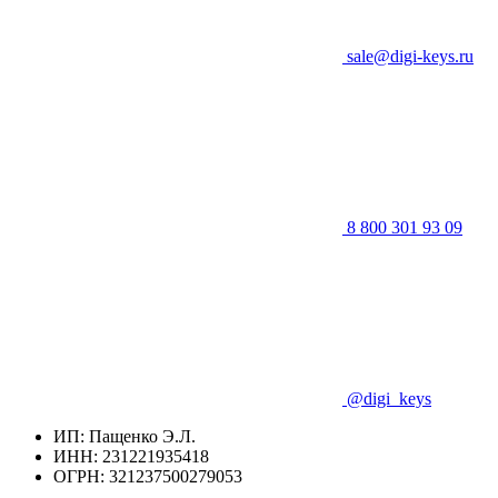
sale@digi-keys.ru
8 800 301 93 09
@digi_keys
ИП: Пащенко Э.Л.
ИНН: 231221935418
ОГРН: 321237500279053