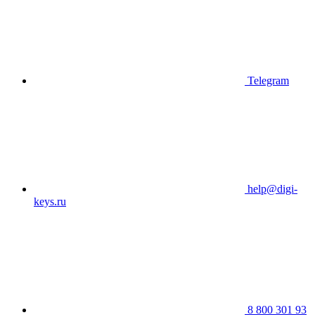
Telegram
help@digi-
keys.ru
8 800 301 93