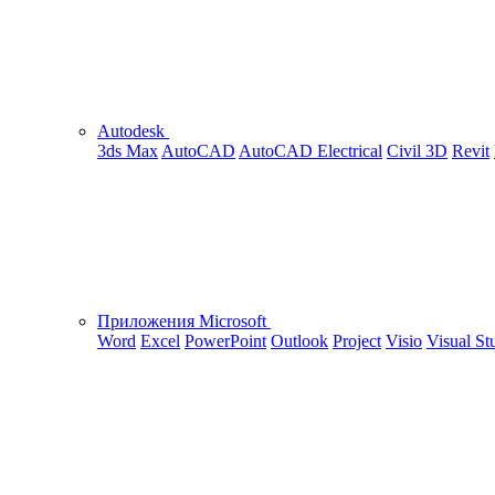
Autodesk
3ds Max
AutoCAD
AutoCAD Electrical
Civil 3D
Revit
Приложения Microsoft
Word
Excel
PowerPoint
Outlook
Project
Visio
Visual St