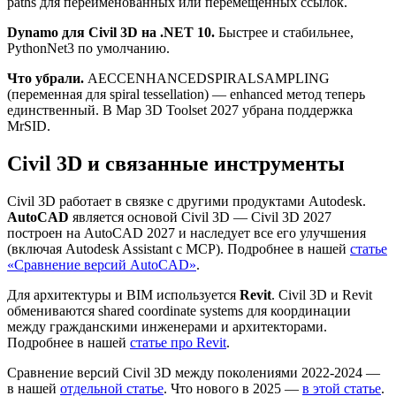
paths для переименованных или перемещённых ссылок.
Dynamo для Civil 3D на .NET 10.
Быстрее и стабильнее,
PythonNet3 по умолчанию.
Что убрали.
AECCENHANCEDSPIRALSAMPLING
(переменная для spiral tessellation) — enhanced метод теперь
единственный. В Map 3D Toolset 2027 убрана поддержка
MrSID.
Civil 3D и связанные инструменты
Civil 3D работает в связке с другими продуктами Autodesk.
AutoCAD
является основой Civil 3D — Civil 3D 2027
построен на AutoCAD 2027 и наследует все его улучшения
(включая Autodesk Assistant с MCP). Подробнее в нашей
статье
«Сравнение версий AutoCAD»
.
Для архитектуры и BIM используется
Revit
. Civil 3D и Revit
обмениваются shared coordinate systems для координации
между гражданскими инженерами и архитекторами.
Подробнее в нашей
статье про Revit
.
Сравнение версий Civil 3D между поколениями 2022-2024 —
в нашей
отдельной статье
. Что нового в 2025 —
в этой статье
.