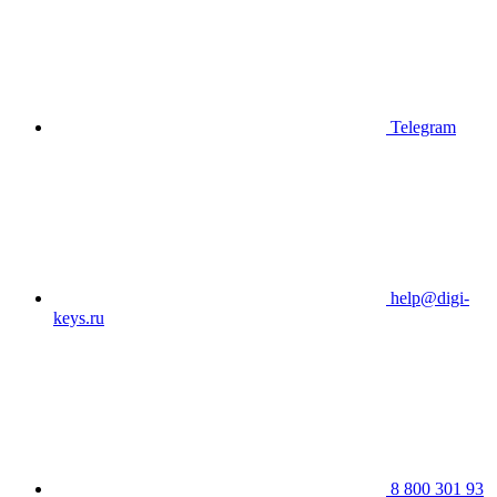
Telegram
help@digi-
keys.ru
8 800 301 93