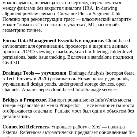
можно зумить, перемещаться по чертежу, переключаться
между файлами без закрытия диалога HRA. In-drawing
alignment preview связан с Curvature Plots и Segment Table.
Полезно при реконструкции трасс — классический алгоритм
может "ломаться" на сложных участках, ML распознаёт
геометрию точнее.
Forma Data Management Essentials в подписке.
Cloud-based
environment для организации, просмотра и шаринга данных
проекта. 2D/3D viewing с markups, search и filtering, folder-level
permissions, basic issue tracking. Включён в standalone подписки
Civil 3D.
Drainage Tools — улучшения.
Drainage Analysis (которая была
в Tech Preview в 2026) развивается. Новая porosity для ponds,
улучшенный design ponds, underground storage devices, open
channels. Анализ через cloud-based InfoDrainage services.
Bridges в Prospector.
Импортированные из InfraWorks мосты
теперь expandable из меню Prospector — все компоненты моста
отображаются отдельно. Раньше мост был одним объектом без
детализации.
Connected References.
Упрощает работу с Xref — палитра
External References автоматически предлагает обновлённые file