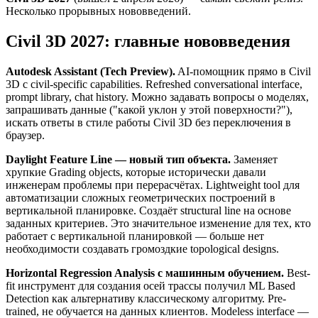
Несколько прорывных нововведений.
Civil 3D 2027: главные нововведения
Autodesk Assistant (Tech Preview).
AI-помощник прямо в Civil
3D с civil-specific capabilities. Refreshed conversational interface,
prompt library, chat history. Можно задавать вопросы о моделях,
запрашивать данные ("какой уклон у этой поверхности?"),
искать ответы в стиле работы Civil 3D без переключения в
браузер.
Daylight Feature Line — новый тип объекта.
Заменяет
хрупкие Grading objects, которые исторически давали
инженерам проблемы при перерасчётах. Lightweight tool для
автоматизации сложных геометрических построений в
вертикальной планировке. Создаёт structural line на основе
заданных критериев. Это значительное изменение для тех, кто
работает с вертикальной планировкой — больше нет
необходимости создавать громоздкие topological designs.
Horizontal Regression Analysis с машинным обучением.
Best-
fit инструмент для создания осей трассы получил ML Based
Detection как альтернативу классическому алгоритму. Pre-
trained, не обучается на данных клиентов. Modeless interface —