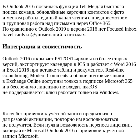
В Outlook 2016 появилась функция Tell Me для быстрого
поиска команд, обновлённые карточки контактов с фото
и местом работы, единый канал чтения с предпросмотром
и групповая работа над письмами через Office 365.
По сравнению с Outlook 2019 в версии 2016 нет Focused Inbox,
travel cards и @упоминаний в письмах.
Интеграции и совместимость
Outlook 2016 открывает PST/OST‑архивы из более старых
версий, экспортирует календари в ICS и работает с Word 2016
и Excel 2016 при вставке таблиц и документов. Real‑time
co‑authoring, Modern Comments и общие почтовые ящики
в Exchange Online доступны только в подписке Microsoft 365
и в бессрочную лицензию не входят. macOS
не поддерживается: ключ работает только на Windows.
Ключ без привязки к учётной записи предназначен
для разовой активации, повторно им воспользоваться
не получится. Если нужна возможность переноса лицензии,
выбирайте Microsoft Outlook 2016 с привязкой к учётной
записи Microsoft.