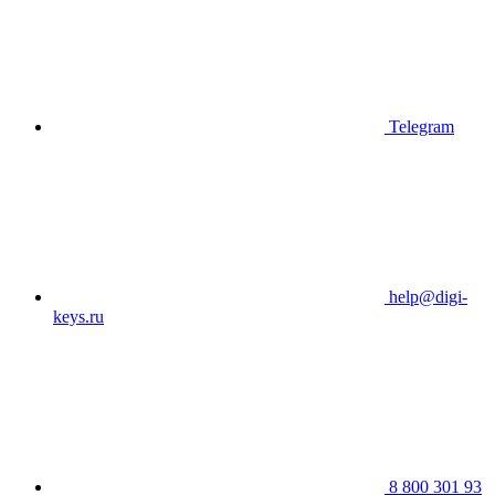
Telegram
help@digi-
keys.ru
8 800 301 93