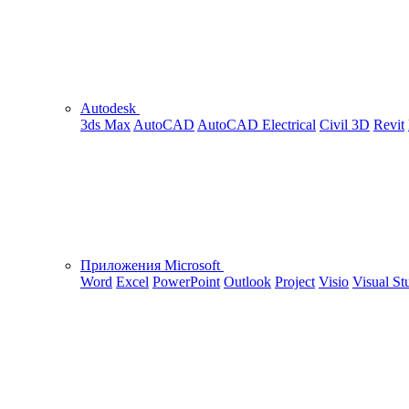
Autodesk
3ds Max
AutoCAD
AutoCAD Electrical
Civil 3D
Revit
Приложения Microsoft
Word
Excel
PowerPoint
Outlook
Project
Visio
Visual St