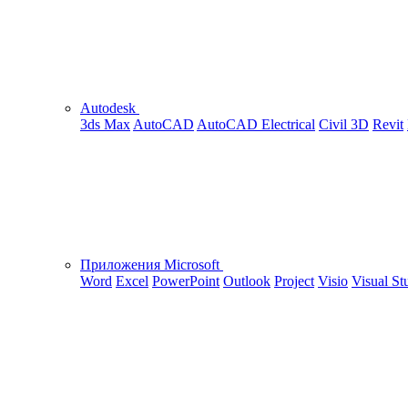
Autodesk
3ds Max
AutoCAD
AutoCAD Electrical
Civil 3D
Revit
Приложения Microsoft
Word
Excel
PowerPoint
Outlook
Project
Visio
Visual St