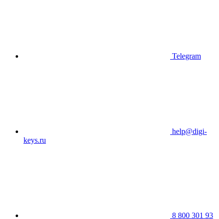
Telegram
help@digi-
keys.ru
8 800 301 93