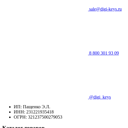
sale@digi-keys.ru
8 800 301 93 09
@digi_keys
ИП: Пащенко Э.Л.
ИНН: 231221935418
ОГРН: 321237500279053
Каталог товаров