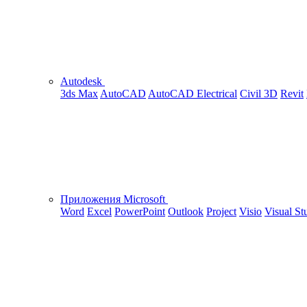
Autodesk
3ds Max
AutoCAD
AutoCAD Electrical
Civil 3D
Revit
Приложения Microsoft
Word
Excel
PowerPoint
Outlook
Project
Visio
Visual St