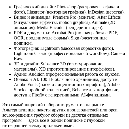
Графический дизайн: Photoshop (растровая графика и
фото), Illustrator (векторная графика), InDesign (вёрстка).
Видео и анимация: Premiere Pro (монтаж), After Effects
(визуальные эффекты, motion graphics), Animate (2D-
анимация), Media Encoder (рендеринг видео).
PDF и документы: Acrobat Pro (полная работа с PDF,
OCR, продвинутые формы), Sign (электронные
подписи).
Фотография: Lightroom (массовая обработка фото),
Lightroom Classic (профессиональный workflow), Camera
Raw.
3D и дизайн: Substance 3D (текстурирование,
материалы), XD (прототипирование интерфейсов).
Аудио: Audition (профессиональная работа со звуком).
Облако и AI: 100 ГБ облачного хранилища, доступ к
Adobe Fonts (тысячи лицензионных шрифтов), Adobe
Stock с пробной коллекцией, Behance для портфолио,
доступ к Firefly с генеративными AI-функциями.
Это самый широкий набор инструментов на рынке.
Альтернативные пакеты других производителей или open
source-решения требуют сборки из десятка отдельных
программ — здесь всё в одной подписке с глубокой
интеграцией между приложениями.