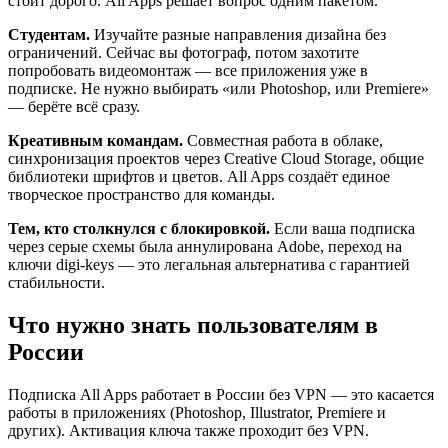
стоит дорого. All Apps решает вопрос одним пакетом.
Студентам.
Изучайте разные направления дизайна без
ограничений. Сейчас вы фотограф, потом захотите
попробовать видеомонтаж — все приложения уже в
подписке. Не нужно выбирать «или Photoshop, или Premiere»
— берёте всё сразу.
Креативным командам.
Совместная работа в облаке,
синхронизация проектов через Creative Cloud Storage, общие
библиотеки шрифтов и цветов. All Apps создаёт единое
творческое пространство для команды.
Тем, кто столкнулся с блокировкой.
Если ваша подписка
через серые схемы была аннулирована Adobe, переход на
ключи digi-keys — это легальная альтернатива с гарантией
стабильности.
Что нужно знать пользователям в
России
Подписка All Apps работает в России без VPN — это касается
работы в приложениях (Photoshop, Illustrator, Premiere и
других). Активация ключа также проходит без VPN.