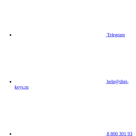
Telegram
help@digi-
keys.ru
8 800 301 93