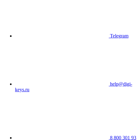
Telegram
help@digi-
keys.ru
8 800 301 93