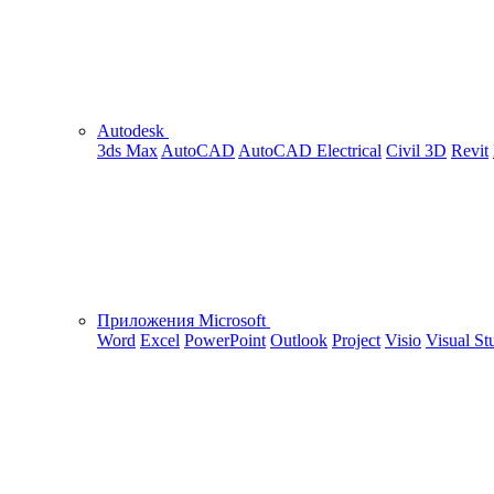
Autodesk
3ds Max
AutoCAD
AutoCAD Electrical
Civil 3D
Revit
Приложения Microsoft
Word
Excel
PowerPoint
Outlook
Project
Visio
Visual St