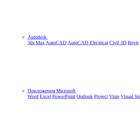
Autodesk
3ds Max
AutoCAD
AutoCAD Electrical
Civil 3D
Revit
Приложения Microsoft
Word
Excel
PowerPoint
Outlook
Project
Visio
Visual St