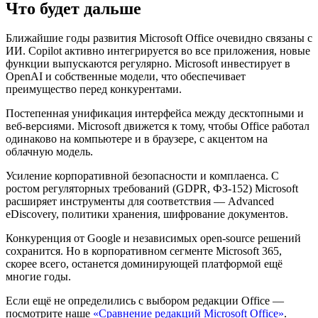
Что будет дальше
Ближайшие годы развития Microsoft Office очевидно связаны с
ИИ. Copilot активно интегрируется во все приложения, новые
функции выпускаются регулярно. Microsoft инвестирует в
OpenAI и собственные модели, что обеспечивает
преимущество перед конкурентами.
Постепенная унификация интерфейса между десктопными и
веб-версиями. Microsoft движется к тому, чтобы Office работал
одинаково на компьютере и в браузере, с акцентом на
облачную модель.
Усиление корпоративной безопасности и комплаенса. С
ростом регуляторных требований (GDPR, ФЗ-152) Microsoft
расширяет инструменты для соответствия — Advanced
eDiscovery, политики хранения, шифрование документов.
Конкуренция от Google и независимых open-source решений
сохранится. Но в корпоративном сегменте Microsoft 365,
скорее всего, останется доминирующей платформой ещё
многие годы.
Если ещё не определились с выбором редакции Office —
посмотрите наше
«Сравнение редакций Microsoft Office»
.