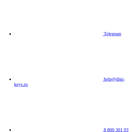
Telegram
help@digi-
keys.ru
8 800 301 93