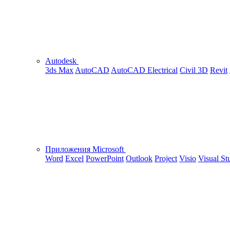
Autodesk
3ds Max
AutoCAD
AutoCAD Electrical
Civil 3D
Revit
Приложения Microsoft
Word
Excel
PowerPoint
Outlook
Project
Visio
Visual St