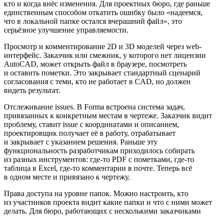
кто и когда внёс изменения. Для проектных бюро, где раньше
единственным способом откатить ошибку было «надеемся,
что в локальной папке остался вчерашний файл», это
серьёзное улучшение управляемости.
Просмотр и комментирование 2D и 3D моделей через web-
интерфейс. Заказчик или смежник, у которого нет лицензии
AutoCAD, может открыть файл в браузере, посмотреть
и оставить пометки. Это закрывает стандартный сценарий
согласования с теми, кто не работает в CAD, но должен
видеть результат.
Отслеживание issues. В Forma встроена система задач,
привязанных к конкретным местам в чертеже. Заказчик видит
проблему, ставит issue с координатами и описанием,
проектировщик получает её в работу, отрабатывает
и закрывает с указанием решения. Раньше эту
функциональность разработчикам приходилось собирать
из разных инструментов: где-то PDF с пометками, где-то
таблица в Excel, где-то комментарии в почте. Теперь всё
в одном месте и привязано к чертежу.
Права доступа на уровне папок. Можно настроить, кто
из участников проекта видит какие папки и что с ними может
делать. Для бюро, работающих с несколькими заказчиками