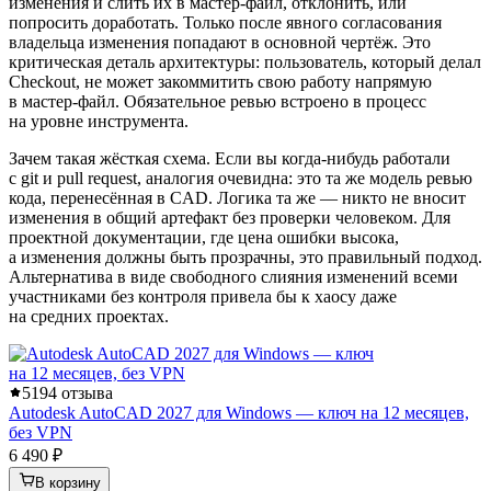
изменения и слить их в мастер-файл, отклонить, или
попросить доработать. Только после явного согласования
владельца изменения попадают в основной чертёж. Это
критическая деталь архитектуры: пользователь, который делал
Checkout, не может закоммитить свою работу напрямую
в мастер-файл. Обязательное ревью встроено в процесс
на уровне инструмента.
Зачем такая жёсткая схема. Если вы когда-нибудь работали
с git и pull request, аналогия очевидна: это та же модель ревью
кода, перенесённая в CAD. Логика та же — никто не вносит
изменения в общий артефакт без проверки человеком. Для
проектной документации, где цена ошибки высока,
а изменения должны быть прозрачны, это правильный подход.
Альтернатива в виде свободного слияния изменений всеми
участниками без контроля привела бы к хаосу даже
на средних проектах.
5
194 отзыва
Autodesk AutoCAD 2027 для Windows — ключ на 12 месяцев,
без VPN
6 490 ₽
В корзину