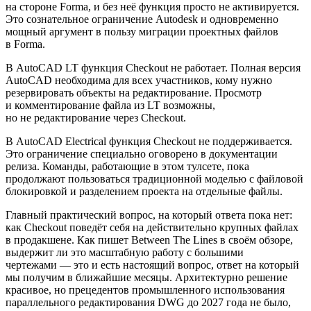
на стороне Forma, и без неё функция просто не активируется.
Это сознательное ограничение Autodesk и одновременно
мощный аргумент в пользу миграции проектных файлов
в Forma.
В AutoCAD LT функция Checkout не работает. Полная версия
AutoCAD необходима для всех участников, кому нужно
резервировать объекты на редактирование. Просмотр
и комментирование файла из LT возможны,
но не редактирование через Checkout.
В AutoCAD Electrical функция Checkout не поддерживается.
Это ограничение специально оговорено в документации
релиза. Команды, работающие в этом тулсете, пока
продолжают пользоваться традиционной моделью с файловой
блокировкой и разделением проекта на отдельные файлы.
Главный практический вопрос, на который ответа пока нет:
как Checkout поведёт себя на действительно крупных файлах
в продакшене. Как пишет Between The Lines в своём обзоре,
выдержит ли это масштабную работу с большими
чертежами — это и есть настоящий вопрос, ответ на который
мы получим в ближайшие месяцы. Архитектурно решение
красивое, но прецедентов промышленного использования
параллельного редактирования DWG до 2027 года не было,