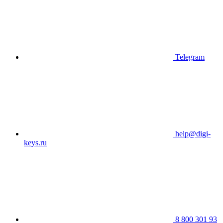
Telegram
help@digi-
keys.ru
8 800 301 93