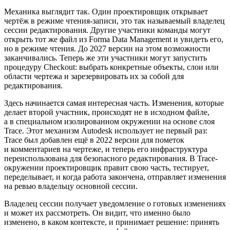
Механика выглядит так. Один проектировщик открывает
чертёж в режиме чтения-записи, это так называемый владелец
сессии редактирования. Другие участники команды могут
открыть тот же файл из Forma Data Management и увидеть его,
но в режиме чтения. До 2027 версии на этом возможности
заканчивались. Теперь же эти участники могут запустить
процедуру Checkout: выбрать конкретные объекты, слои или
области чертежа и зарезервировать их за собой для
редактирования.
Здесь начинается самая интересная часть. Изменения, которые
делает второй участник, происходят не в исходном файле,
а в специальном изолированном окружении на основе слоя
Trace. Этот механизм Autodesk использует не первый раз:
Trace был добавлен ещё в 2022 версии для пометок
и комментариев на чертеже, и теперь его инфраструктура
переиспользована для безопасного редактирования. В Trace-
окружении проектировщик правит свою часть, тестирует,
переделывает, и когда работа закончена, отправляет изменения
на ревью владельцу основной сессии.
Владелец сессии получает уведомление о готовых изменениях
и может их рассмотреть. Он видит, что именно было
изменено, в каком контексте, и принимает решение: принять