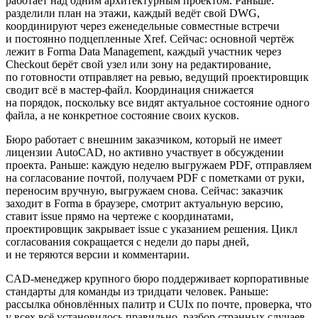
работает над одним архитектурным проектом. Раньше:
разделили план на этажи, каждый ведёт свой DWG,
координируют через еженедельные совместные встречи
и постоянно подцепленные Xref. Сейчас: основной чертёж
лежит в Forma Data Management, каждый участник через
Checkout берёт свой узел или зону на редактирование,
по готовности отправляет на ревью, ведущий проектировщик
сводит всё в мастер-файл. Координация снижается
на порядок, поскольку все видят актуальное состояние одного
файла, а не конкретное состояние своих кусков.
Бюро работает с внешним заказчиком, который не имеет
лицензии AutoCAD, но активно участвует в обсуждении
проекта. Раньше: каждую неделю выгружаем PDF, отправляем
на согласование почтой, получаем PDF с пометками от руки,
переносим вручную, выгружаем снова. Сейчас: заказчик
заходит в Forma в браузере, смотрит актуальную версию,
ставит issue прямо на чертеже с координатами,
проектировщик закрывает issue с указанием решения. Цикл
согласования сокращается с недели до пары дней,
и не теряются версии и комментарии.
CAD-менеджер крупного бюро поддерживает корпоративные
стандарты для команды из тридцати человек. Раньше:
рассылка обновлённых палитр и CUIx по почте, проверка, что
у всех всё установилось правильно, разбор странных случаев,