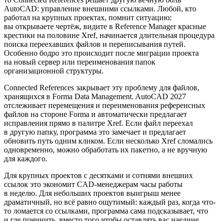
AutoCAD: управление внешними ссылками. Любой, кто
работал на крупных проектах, помнит ситуацию:
вы открываете чертёж, видите в Reference Manager красные
крестики на половине Xref, начинается длительная процедура
поиска переехавших файлов и переписывания путей.
Особенно бодро это происходит после миграции проекта
на новый сервер или переименования папок
организационной структуры.
Connected References закрывает эту проблему для файлов,
хранящихся в Forma Data Management. AutoCAD 2027
отслеживает перемещения и переименования референсных
файлов на стороне Forma и автоматически предлагает
исправления прямо в палитре Xref. Если файл переехал
в другую папку, программа это замечает и предлагает
обновить путь одним кликом. Если несколько Xref сломались
одновременно, можно обработать их пакетно, а не вручную
для каждого.
Для крупных проектов с десятками и сотнями внешних
ссылок это экономит CAD-менеджерам часы работы
в неделю. Для небольших проектов выигрыш менее
драматичный, но всё равно ощутимый: каждый раз, когда что-
то ломается со ссылками, программа сама подсказывает, что
и где починить, вместо того чтобы оставлять вас наедине