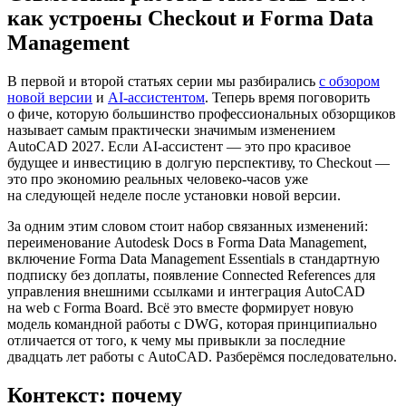
как устроены Checkout и Forma Data
Management
В первой и второй статьях серии мы разбирались
с обзором
новой версии
и
AI-ассистентом
. Теперь время поговорить
о фиче, которую большинство профессиональных обзорщиков
называет самым практически значимым изменением
AutoCAD 2027. Если AI-ассистент — это про красивое
будущее и инвестицию в долгую перспективу, то Checkout —
это про экономию реальных человеко-часов уже
на следующей неделе после установки новой версии.
За одним этим словом стоит набор связанных изменений:
переименование Autodesk Docs в Forma Data Management,
включение Forma Data Management Essentials в стандартную
подписку без доплаты, появление Connected References для
управления внешними ссылками и интеграция AutoCAD
на web с Forma Board. Всё это вместе формирует новую
модель командной работы с DWG, которая принципиально
отличается от того, к чему мы привыкли за последние
двадцать лет работы с AutoCAD. Разберёмся последовательно.
Контекст: почему