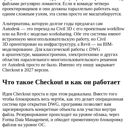
файлами регулярно ломаются. Если в команде четверо
проектировщиков и они должны параллельно работать над
одним сложным узлом, эта схема просто не масштабируется.
Альтернатива, которую долгие годы предлагал сам
Autodesk — это переход на Civil 3D с его проектным workflow
или на Revit с моделью worksharing. Обе эти системы имеют
встроенную многопользовательскую работу, но Civil
3D ориентирован на инфраструктуру, а Revit — на BIM-
моделирование. Для классической работы с DWG
в архитектуре, машиностроении, электротехнике и других
областях параллельного многопользовательского решения
от Autodesk просто не было. Именно эту нишу закрывает
Checkout в 2027 версии.
Что такое Checkout и как он работает
Идея Checkout проста и при этом радикальна. Вместо того
чтобы блокировать весь чертёж, как это делает операционная
система при открытии DWG, программа позволяет вам
зарезервировать конкретные объекты или участки внутри
файла. Резервирование происходит на уровне облака, через
Forma Data Management, и обходит примитивную блокировку
файлов на уровне ОС.