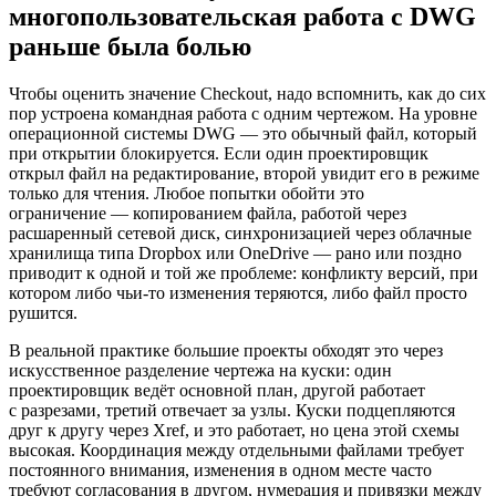
многопользовательская работа с DWG
раньше была болью
Чтобы оценить значение Checkout, надо вспомнить, как до сих
пор устроена командная работа с одним чертежом. На уровне
операционной системы DWG — это обычный файл, который
при открытии блокируется. Если один проектировщик
открыл файл на редактирование, второй увидит его в режиме
только для чтения. Любое попытки обойти это
ограничение — копированием файла, работой через
расшаренный сетевой диск, синхронизацией через облачные
хранилища типа Dropbox или OneDrive — рано или поздно
приводит к одной и той же проблеме: конфликту версий, при
котором либо чьи-то изменения теряются, либо файл просто
рушится.
В реальной практике большие проекты обходят это через
искусственное разделение чертежа на куски: один
проектировщик ведёт основной план, другой работает
с разрезами, третий отвечает за узлы. Куски подцепляются
друг к другу через Xref, и это работает, но цена этой схемы
высокая. Координация между отдельными файлами требует
постоянного внимания, изменения в одном месте часто
требуют согласования в другом, нумерация и привязки между