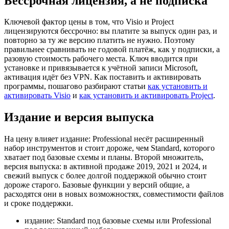
Бессрочная лицензия, а не подписка
Ключевой фактор цены в том, что Visio и Project
лицензируются бессрочно: вы платите за выпуск один раз, и
повторно за ту же версию платить не нужно. Поэтому
правильнее сравнивать не годовой платёж, как у подписки, а
разовую стоимость рабочего места. Ключ вводится при
установке и привязывается к учётной записи Microsoft,
активация идёт без VPN. Как поставить и активировать
программы, пошагово разбирают статьи
как установить и
активировать Visio
и
как установить и активировать Project
.
Издание и версия выпуска
На цену влияет издание: Professional несёт расширенный
набор инструментов и стоит дороже, чем Standard, которого
хватает под базовые схемы и планы. Второй множитель,
версия выпуска: в активной продаже 2019, 2021 и 2024, и
свежий выпуск с более долгой поддержкой обычно стоит
дороже старого. Базовые функции у версий общие, а
расходятся они в новых возможностях, совместимости файлов
и сроке поддержки.
издание: Standard под базовые схемы или Professional