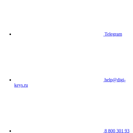
Telegram
help@digi-
keys.ru
8 800 301 93