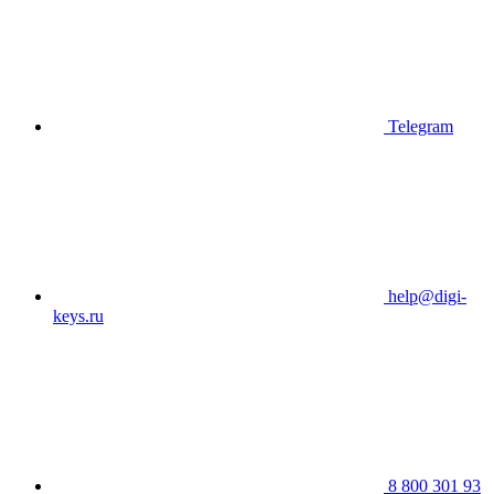
Telegram
help@digi-
keys.ru
8 800 301 93