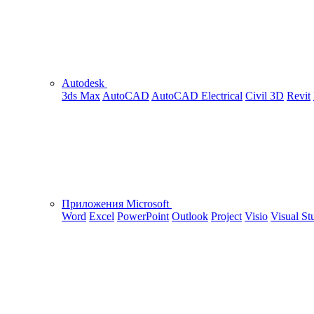
Autodesk
3ds Max
AutoCAD
AutoCAD Electrical
Civil 3D
Revit
Приложения Microsoft
Word
Excel
PowerPoint
Outlook
Project
Visio
Visual St