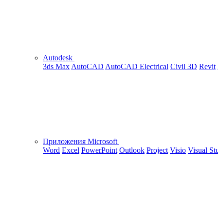
Autodesk
3ds Max
AutoCAD
AutoCAD Electrical
Civil 3D
Revit
Приложения Microsoft
Word
Excel
PowerPoint
Outlook
Project
Visio
Visual St