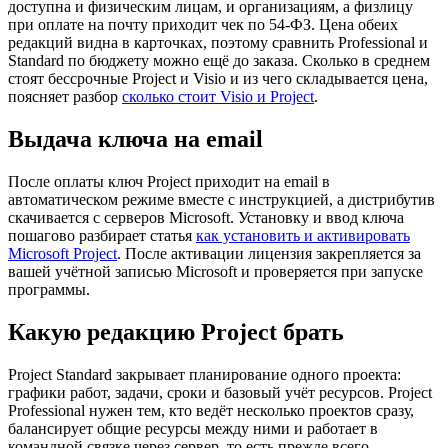
доступна и физическим лицам, и организациям, а физлицу
при оплате на почту приходит чек по 54-ФЗ. Цена обеих
редакций видна в карточках, поэтому сравнить Professional и
Standard по бюджету можно ещё до заказа. Сколько в среднем
стоят бессрочные Project и Visio и из чего складывается цена,
поясняет разбор
сколько стоит Visio и Project
.
Выдача ключа на email
После оплаты ключ Project приходит на email в
автоматическом режиме вместе с инструкцией, а дистрибутив
скачивается с серверов Microsoft. Установку и ввод ключа
пошагово разбирает статья
как установить и активировать
Microsoft Project
. После активации лицензия закрепляется за
вашей учётной записью Microsoft и проверяется при запуске
программы.
Какую редакцию Project брать
Project Standard закрывает планирование одного проекта:
графики работ, задачи, сроки и базовый учёт ресурсов. Project
Professional нужен тем, кто ведёт несколько проектов сразу,
балансирует общие ресурсы между ними и работает в
командной связке через сервер, то есть прежде всего