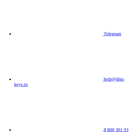
Telegram
help@digi-
keys.ru
8 800 301 93